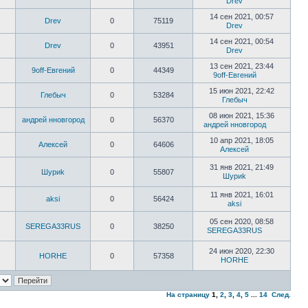
Drev
14 сен 2021, 00:57
Drev
0
75119
Drev
14 сен 2021, 00:54
Drev
0
43951
Drev
13 сен 2021, 23:44
9off-Евгений
0
44349
9off-Евгений
15 июн 2021, 22:42
Глебыч
0
53284
Глебыч
08 июн 2021, 15:36
андрей нновгород
0
56370
андрей нновгород
10 апр 2021, 18:05
Алексей
0
64606
Алексей
31 янв 2021, 21:49
Шyриk
0
55807
Шyриk
11 янв 2021, 16:01
aksi
0
56424
aksi
05 сен 2020, 08:58
SEREGA33RUS
0
38250
SEREGA33RUS
24 июн 2020, 22:30
HORHE
0
57358
HORHE
На страницу
1
,
2
,
3
,
4
,
5
...
14
След.