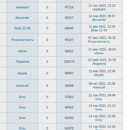
21 сен 2023, 23:22
wladbakh
0
47716
wladbakh
12 янв 2023, 00:57
Alexander
0
65027
Alexander
11 дек 2022, 13:34
Bulat 21-69
0
88646
Bulat 21-69
07 июл 2022, 00:32
Ретрозапчасть
0
90107
Ретрозапчасть
12 июн 2022, 18:03
v8max
0
36811
v8max
02 май 2022, 15:34
Людмила
0
108278
Людмила
13 янв 2022, 22:45
Шyриk
0
98997
Шyриk
09 окт 2021, 20:36
Алексей
0
36598
Алексей
21 сен 2021, 04:48
Drev
0
47002
Drev
14 сен 2021, 01:12
Drev
0
66952
Drev
14 сен 2021, 01:06
Drev
0
64343
Drev
14 сен 2021, 01:02
Drev
0
60379