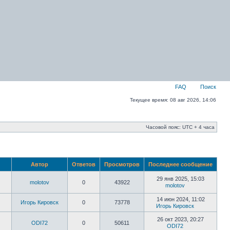
FAQ
Поиск
Текущее время: 08 авг 2026, 14:06
Часовой пояс: UTC + 4 часа
Автор
Ответов
Просмотров
Последнее сообщение
29 янв 2025, 15:03
molotov
0
43922
molotov
14 июн 2024, 11:02
Игорь Кировск
0
73778
Игорь Кировск
26 окт 2023, 20:27
ODI72
0
50611
ODI72