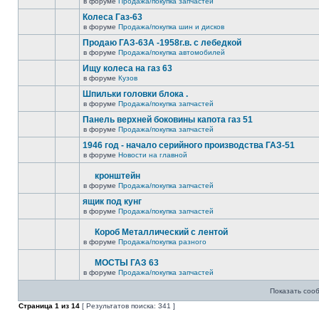
в форуме
Продажа/покупка запчастей
Колеса Газ-63
в форуме
Продажа/покупка шин и дисков
Продаю ГАЗ-63А -1958г.в. с лебедкой
в форуме
Продажа/покупка автомобилей
Ищу колеса на газ 63
в форуме
Кузов
Шпильки головки блока .
в форуме
Продажа/покупка запчастей
Панель верхней боковины капота газ 51
в форуме
Продажа/покупка запчастей
1946 год - начало серийного производства ГАЗ-51
в форуме
Новости на главной
кронштейн
в форуме
Продажа/покупка запчастей
ящик под кунг
в форуме
Продажа/покупка запчастей
Короб Металлический с лентой
в форуме
Продажа/покупка разного
МОСТЫ ГАЗ 63
в форуме
Продажа/покупка запчастей
Показать соо
Страница
1
из
14
[ Результатов поиска: 341 ]