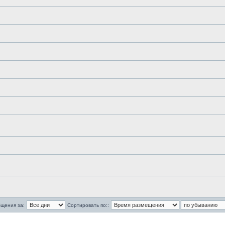
бщения за:
Сортировать по::