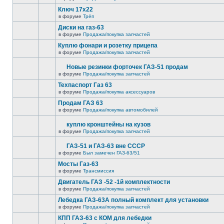
Ключ 17х22
в форуме
Трёп
Диски на газ-63
в форуме
Продажа/покупка запчастей
Куплю фонари и розетку прицепа
в форуме
Продажа/покупка запчастей
Новые резинки форточек ГАЗ-51 продам
в форуме
Продажа/покупка запчастей
Техпаспорт Газ 63
в форуме
Продажа/покупка аксессуаров
Продам ГАЗ 63
в форуме
Продажа/покупка автомобилей
куплю кронштейны на кузов
в форуме
Продажа/покупка запчастей
ГАЗ-51 и ГАЗ-63 вне СССР
в форуме
Был замечен ГАЗ-63/51
Мосты Газ-63
в форуме
Трансмиссия
Двигатель ГАЗ -52 -1й комплектности
в форуме
Продажа/покупка запчастей
Лебедка ГАЗ-63А полный комплект для установки
в форуме
Продажа/покупка запчастей
КПП ГАЗ-63 с КОМ для лебедки