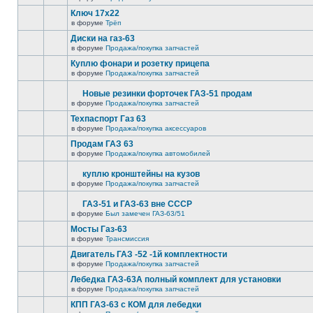
Ключ 17х22
в форуме
Трёп
Диски на газ-63
в форуме
Продажа/покупка запчастей
Куплю фонари и розетку прицепа
в форуме
Продажа/покупка запчастей
Новые резинки форточек ГАЗ-51 продам
в форуме
Продажа/покупка запчастей
Техпаспорт Газ 63
в форуме
Продажа/покупка аксессуаров
Продам ГАЗ 63
в форуме
Продажа/покупка автомобилей
куплю кронштейны на кузов
в форуме
Продажа/покупка запчастей
ГАЗ-51 и ГАЗ-63 вне СССР
в форуме
Был замечен ГАЗ-63/51
Мосты Газ-63
в форуме
Трансмиссия
Двигатель ГАЗ -52 -1й комплектности
в форуме
Продажа/покупка запчастей
Лебедка ГАЗ-63А полный комплект для установки
в форуме
Продажа/покупка запчастей
КПП ГАЗ-63 с КОМ для лебедки