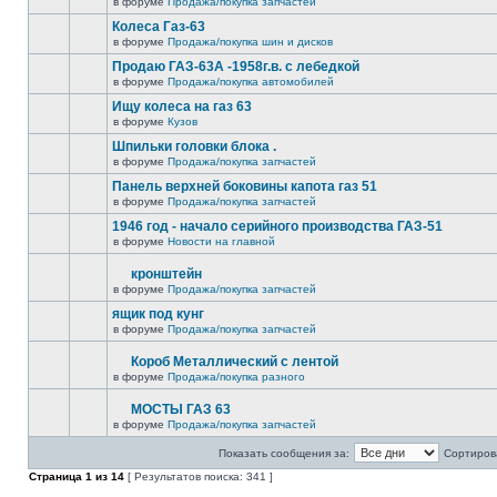
в форуме
Продажа/покупка запчастей
Колеса Газ-63
в форуме
Продажа/покупка шин и дисков
Продаю ГАЗ-63А -1958г.в. с лебедкой
в форуме
Продажа/покупка автомобилей
Ищу колеса на газ 63
в форуме
Кузов
Шпильки головки блока .
в форуме
Продажа/покупка запчастей
Панель верхней боковины капота газ 51
в форуме
Продажа/покупка запчастей
1946 год - начало серийного производства ГАЗ-51
в форуме
Новости на главной
кронштейн
в форуме
Продажа/покупка запчастей
ящик под кунг
в форуме
Продажа/покупка запчастей
Короб Металлический с лентой
в форуме
Продажа/покупка разного
МОСТЫ ГАЗ 63
в форуме
Продажа/покупка запчастей
Показать сообщения за:
Сортирова
Страница
1
из
14
[ Результатов поиска: 341 ]