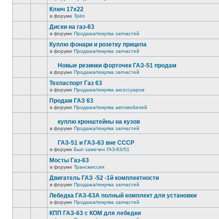
Ключ 17х22
в форуме
Трёп
Диски на газ-63
в форуме
Продажа/покупка запчастей
Куплю фонари и розетку прицепа
в форуме
Продажа/покупка запчастей
Новые резинки форточек ГАЗ-51 продам
в форуме
Продажа/покупка запчастей
Техпаспорт Газ 63
в форуме
Продажа/покупка аксессуаров
Продам ГАЗ 63
в форуме
Продажа/покупка автомобилей
куплю кронштейны на кузов
в форуме
Продажа/покупка запчастей
ГАЗ-51 и ГАЗ-63 вне СССР
в форуме
Был замечен ГАЗ-63/51
Мосты Газ-63
в форуме
Трансмиссия
Двигатель ГАЗ -52 -1й комплектности
в форуме
Продажа/покупка запчастей
Лебедка ГАЗ-63А полный комплект для установки
в форуме
Продажа/покупка запчастей
КПП ГАЗ-63 с КОМ для лебедки