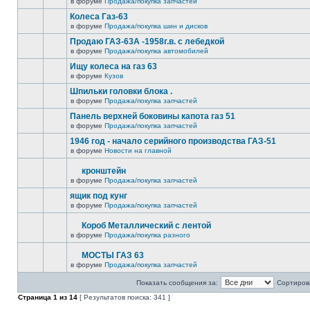
в форуме
Продажа/покупка запчастей
Колеса Газ-63
в форуме
Продажа/покупка шин и дисков
Продаю ГАЗ-63А -1958г.в. с лебедкой
в форуме
Продажа/покупка автомобилей
Ищу колеса на газ 63
в форуме
Кузов
Шпильки головки блока .
в форуме
Продажа/покупка запчастей
Панель верхней боковины капота газ 51
в форуме
Продажа/покупка запчастей
1946 год - начало серийного производства ГАЗ-51
в форуме
Новости на главной
кронштейн
в форуме
Продажа/покупка запчастей
ящик под кунг
в форуме
Продажа/покупка запчастей
Короб Металлический с лентой
в форуме
Продажа/покупка разного
МОСТЫ ГАЗ 63
в форуме
Продажа/покупка запчастей
Показать сообщения за:
Сортирова
Страница
1
из
14
[ Результатов поиска: 341 ]