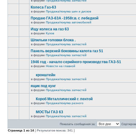
в форуме
Продажа/покупка запчастей
Колеса Газ-63
в форуме
Продажа/покупка шин и дисков
Продаю ГАЗ-63А -1958г.в. с лебедкой
в форуме
Продажа/покупка автомобилей
Ищу колеса на газ 63
в форуме
Кузов
Шпильки головки блока .
в форуме
Продажа/покупка запчастей
Панель верхней боковины капота газ 51
в форуме
Продажа/покупка запчастей
1946 год - начало серийного производства ГАЗ-51
в форуме
Новости на главной
кронштейн
в форуме
Продажа/покупка запчастей
ящик под кунг
в форуме
Продажа/покупка запчастей
Короб Металлический с лентой
в форуме
Продажа/покупка разного
МОСТЫ ГАЗ 63
в форуме
Продажа/покупка запчастей
Показать сообщения за:
Сортирова
Страница
1
из
14
[ Результатов поиска: 341 ]