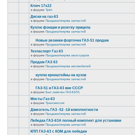
Ключ 17х22
в форуме
Трёп
Диски на газ-63
в форуме
Продажа/покупка запчастей
Куплю фонари и розетку прицепа
в форуме
Продажа/покупка запчастей
Новые резинки форточек ГАЗ-51 продам
в форуме
Продажа/покупка запчастей
Техпаспорт Газ 63
в форуме
Продажа/покупка аксессуаров
Продам ГАЗ 63
в форуме
Продажа/покупка автомобилей
куплю кронштейны на кузов
в форуме
Продажа/покупка запчастей
ГАЗ-51 и ГАЗ-63 вне СССР
в форуме
Был замечен ГАЗ-63/51
Мосты Газ-63
в форуме
Трансмиссия
Двигатель ГАЗ -52 -1й комплектности
в форуме
Продажа/покупка запчастей
Лебедка ГАЗ-63А полный комплект для установки
в форуме
Продажа/покупка запчастей
КПП ГАЗ-63 с КОМ для лебедки