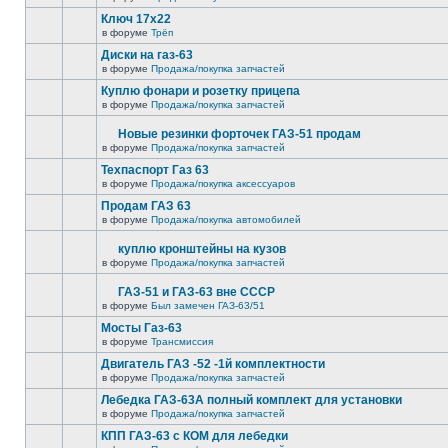
Ключ 17х22
в форуме
Трёп
Диски на газ-63
в форуме
Продажа/покупка запчастей
Куплю фонари и розетку прицепа
в форуме
Продажа/покупка запчастей
Новые резинки форточек ГАЗ-51 продам
в форуме
Продажа/покупка запчастей
Техпаспорт Газ 63
в форуме
Продажа/покупка аксессуаров
Продам ГАЗ 63
в форуме
Продажа/покупка автомобилей
куплю кронштейны на кузов
в форуме
Продажа/покупка запчастей
ГАЗ-51 и ГАЗ-63 вне СССР
в форуме
Был замечен ГАЗ-63/51
Мосты Газ-63
в форуме
Трансмиссия
Двигатель ГАЗ -52 -1й комплектности
в форуме
Продажа/покупка запчастей
Лебедка ГАЗ-63А полный комплект для установки
в форуме
Продажа/покупка запчастей
КПП ГАЗ-63 с КОМ для лебедки