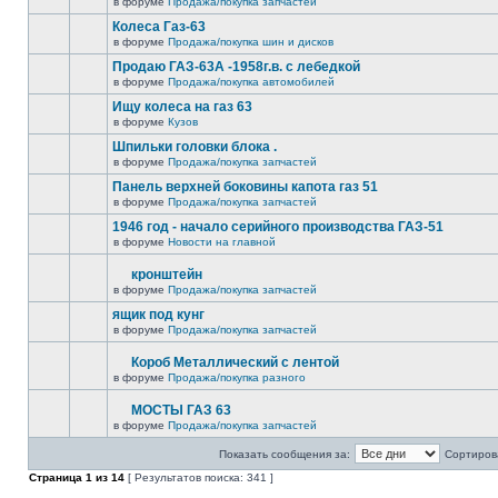
в форуме
Продажа/покупка запчастей
Колеса Газ-63
в форуме
Продажа/покупка шин и дисков
Продаю ГАЗ-63А -1958г.в. с лебедкой
в форуме
Продажа/покупка автомобилей
Ищу колеса на газ 63
в форуме
Кузов
Шпильки головки блока .
в форуме
Продажа/покупка запчастей
Панель верхней боковины капота газ 51
в форуме
Продажа/покупка запчастей
1946 год - начало серийного производства ГАЗ-51
в форуме
Новости на главной
кронштейн
в форуме
Продажа/покупка запчастей
ящик под кунг
в форуме
Продажа/покупка запчастей
Короб Металлический с лентой
в форуме
Продажа/покупка разного
МОСТЫ ГАЗ 63
в форуме
Продажа/покупка запчастей
Показать сообщения за:
Сортирова
Страница
1
из
14
[ Результатов поиска: 341 ]