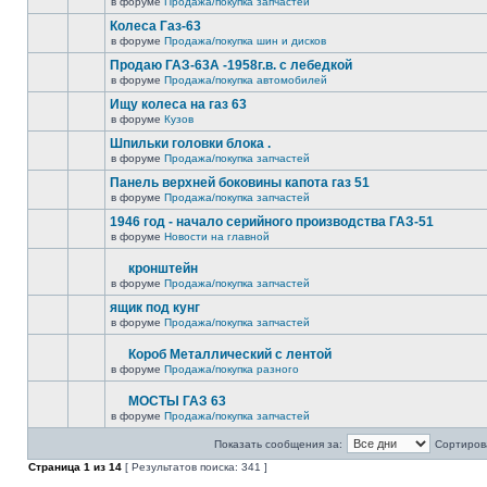
в форуме
Продажа/покупка запчастей
Колеса Газ-63
в форуме
Продажа/покупка шин и дисков
Продаю ГАЗ-63А -1958г.в. с лебедкой
в форуме
Продажа/покупка автомобилей
Ищу колеса на газ 63
в форуме
Кузов
Шпильки головки блока .
в форуме
Продажа/покупка запчастей
Панель верхней боковины капота газ 51
в форуме
Продажа/покупка запчастей
1946 год - начало серийного производства ГАЗ-51
в форуме
Новости на главной
кронштейн
в форуме
Продажа/покупка запчастей
ящик под кунг
в форуме
Продажа/покупка запчастей
Короб Металлический с лентой
в форуме
Продажа/покупка разного
МОСТЫ ГАЗ 63
в форуме
Продажа/покупка запчастей
Показать сообщения за:
Сортирова
Страница
1
из
14
[ Результатов поиска: 341 ]