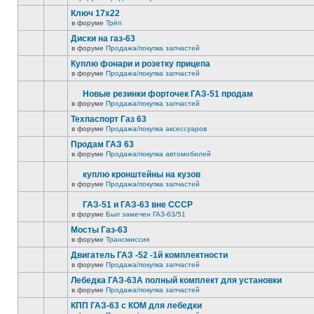
Ключ 17х22
в форуме
Трёп
Диски на газ-63
в форуме
Продажа/покупка запчастей
Куплю фонари и розетку прицепа
в форуме
Продажа/покупка запчастей
Новые резинки форточек ГАЗ-51 продам
в форуме
Продажа/покупка запчастей
Техпаспорт Газ 63
в форуме
Продажа/покупка аксессуаров
Продам ГАЗ 63
в форуме
Продажа/покупка автомобилей
куплю кронштейны на кузов
в форуме
Продажа/покупка запчастей
ГАЗ-51 и ГАЗ-63 вне СССР
в форуме
Был замечен ГАЗ-63/51
Мосты Газ-63
в форуме
Трансмиссия
Двигатель ГАЗ -52 -1й комплектности
в форуме
Продажа/покупка запчастей
Лебедка ГАЗ-63А полный комплект для установки
в форуме
Продажа/покупка запчастей
КПП ГАЗ-63 с КОМ для лебедки