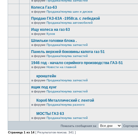
в форуме
Продажа/покупка запчастей
Колеса Газ-63
в форуме
Продажа/покупка шин и дисков
Продаю ГАЗ-63А -1958г.в. с лебедкой
в форуме
Продажа/покупка автомобилей
Ищу колеса на газ 63
в форуме
Кузов
Шпильки головки блока .
в форуме
Продажа/покупка запчастей
Панель верхней боковины капота газ 51
в форуме
Продажа/покупка запчастей
1946 год - начало серийного производства ГАЗ-51
в форуме
Новости на главной
кронштейн
в форуме
Продажа/покупка запчастей
ящик под кунг
в форуме
Продажа/покупка запчастей
Короб Металлический с лентой
в форуме
Продажа/покупка разного
МОСТЫ ГАЗ 63
в форуме
Продажа/покупка запчастей
Показать сообщения за:
Сортирова
Страница
1
из
14
[ Результатов поиска: 341 ]