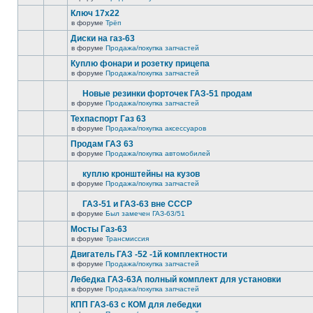
Ключ 17х22
в форуме
Трёп
Диски на газ-63
в форуме
Продажа/покупка запчастей
Куплю фонари и розетку прицепа
в форуме
Продажа/покупка запчастей
Новые резинки форточек ГАЗ-51 продам
в форуме
Продажа/покупка запчастей
Техпаспорт Газ 63
в форуме
Продажа/покупка аксессуаров
Продам ГАЗ 63
в форуме
Продажа/покупка автомобилей
куплю кронштейны на кузов
в форуме
Продажа/покупка запчастей
ГАЗ-51 и ГАЗ-63 вне СССР
в форуме
Был замечен ГАЗ-63/51
Мосты Газ-63
в форуме
Трансмиссия
Двигатель ГАЗ -52 -1й комплектности
в форуме
Продажа/покупка запчастей
Лебедка ГАЗ-63А полный комплект для установки
в форуме
Продажа/покупка запчастей
КПП ГАЗ-63 с КОМ для лебедки