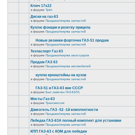
Ключ 17х22
в форуме
Трёп
Диски на газ-63
в форуме
Продажа/покупка запчастей
Куплю фонари и розетку прицепа
в форуме
Продажа/покупка запчастей
Новые резинки форточек ГАЗ-51 продам
в форуме
Продажа/покупка запчастей
Техпаспорт Газ 63
в форуме
Продажа/покупка аксессуаров
Продам ГАЗ 63
в форуме
Продажа/покупка автомобилей
куплю кронштейны на кузов
в форуме
Продажа/покупка запчастей
ГАЗ-51 и ГАЗ-63 вне СССР
в форуме
Был замечен ГАЗ-63/51
Мосты Газ-63
в форуме
Трансмиссия
Двигатель ГАЗ -52 -1й комплектности
в форуме
Продажа/покупка запчастей
Лебедка ГАЗ-63А полный комплект для установки
в форуме
Продажа/покупка запчастей
КПП ГАЗ-63 с КОМ для лебедки