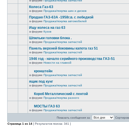
в форуме
Продажа/покупка запчастей
Колеса Газ-63
в форуме
Продажа/покупка шин и дисков
Продаю ГАЗ-63А -1958г.в. с лебедкой
в форуме
Продажа/покупка автомобилей
Ищу колеса на газ 63
в форуме
Кузов
Шпильки головки блока .
в форуме
Продажа/покупка запчастей
Панель верхней боковины капота газ 51
в форуме
Продажа/покупка запчастей
1946 год - начало серийного производства ГАЗ-51
в форуме
Новости на главной
кронштейн
в форуме
Продажа/покупка запчастей
ящик под кунг
в форуме
Продажа/покупка запчастей
Короб Металлический с лентой
в форуме
Продажа/покупка разного
МОСТЫ ГАЗ 63
в форуме
Продажа/покупка запчастей
Показать сообщения за:
Сортирова
Страница
1
из
14
[ Результатов поиска: 341 ]