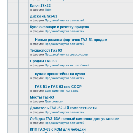
Ключ 17х22
в форуме
Трёп
Диски на газ-63
в форуме
Продажа/покупка запчастей
Куплю фонари и розетку прицепа
в форуме
Продажа/покупка запчастей
Новые резинки форточек ГАЗ-51 продам
в форуме
Продажа/покупка запчастей
Техпаспорт Газ 63
в форуме
Продажа/покупка аксессуаров
Продам ГАЗ 63
в форуме
Продажа/покупка автомобилей
куплю кронштейны на кузов
в форуме
Продажа/покупка запчастей
ГАЗ-51 и ГАЗ-63 вне СССР
в форуме
Был замечен ГАЗ-63/51
Мосты Газ-63
в форуме
Трансмиссия
Двигатель ГАЗ -52 -1й комплектности
в форуме
Продажа/покупка запчастей
Лебедка ГАЗ-63А полный комплект для установки
в форуме
Продажа/покупка запчастей
КПП ГАЗ-63 с КОМ для лебедки