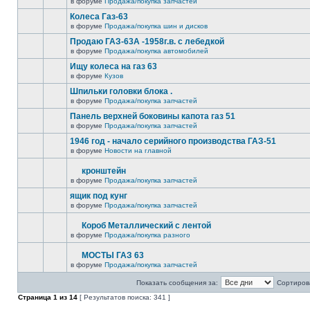
в форуме
Продажа/покупка запчастей
Колеса Газ-63
в форуме
Продажа/покупка шин и дисков
Продаю ГАЗ-63А -1958г.в. с лебедкой
в форуме
Продажа/покупка автомобилей
Ищу колеса на газ 63
в форуме
Кузов
Шпильки головки блока .
в форуме
Продажа/покупка запчастей
Панель верхней боковины капота газ 51
в форуме
Продажа/покупка запчастей
1946 год - начало серийного производства ГАЗ-51
в форуме
Новости на главной
кронштейн
в форуме
Продажа/покупка запчастей
ящик под кунг
в форуме
Продажа/покупка запчастей
Короб Металлический с лентой
в форуме
Продажа/покупка разного
МОСТЫ ГАЗ 63
в форуме
Продажа/покупка запчастей
Показать сообщения за:
Сортирова
Страница
1
из
14
[ Результатов поиска: 341 ]