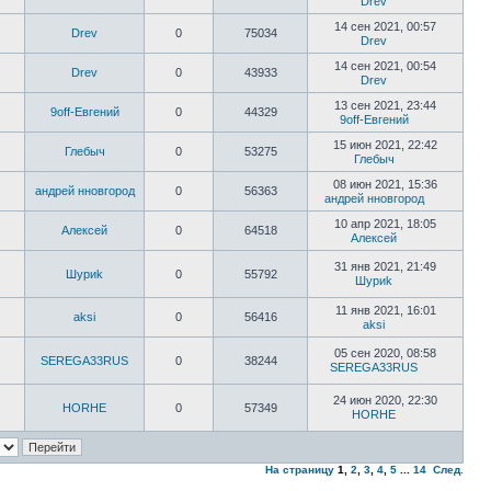
Drev
14 сен 2021, 00:57
Drev
0
75034
Drev
14 сен 2021, 00:54
Drev
0
43933
Drev
13 сен 2021, 23:44
9off-Евгений
0
44329
9off-Евгений
15 июн 2021, 22:42
Глебыч
0
53275
Глебыч
08 июн 2021, 15:36
андрей нновгород
0
56363
андрей нновгород
10 апр 2021, 18:05
Алексей
0
64518
Алексей
31 янв 2021, 21:49
Шyриk
0
55792
Шyриk
11 янв 2021, 16:01
aksi
0
56416
aksi
05 сен 2020, 08:58
SEREGA33RUS
0
38244
SEREGA33RUS
24 июн 2020, 22:30
HORHE
0
57349
HORHE
На страницу
1
,
2
,
3
,
4
,
5
...
14
След.