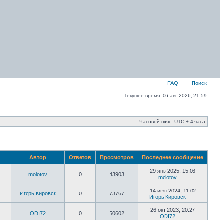
FAQ
Поиск
Текущее время: 06 авг 2026, 21:59
Часовой пояс: UTC + 4 часа
Автор
Ответов
Просмотров
Последнее сообщение
29 янв 2025, 15:03
molotov
0
43903
molotov
14 июн 2024, 11:02
Игорь Кировск
0
73767
Игорь Кировск
26 окт 2023, 20:27
ODI72
0
50602
ODI72