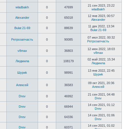
21 сен 2023, 23:22
wladbakh
0
47699
wladbakh
12 янв 2023, 00:57
Alexander
0
65018
Alexander
11 дек 2022, 13:34
Bulat 21-69
0
88639
Bulat 21-69
07 июл 2022, 00:32
Ретрозапчасть
0
90085
Ретрозапчасть
12 июн 2022, 18:03
v8max
0
36803
v8max
02 май 2022, 15:34
Людмила
0
108179
Людмила
13 янв 2022, 22:45
Шyриk
0
98991
Шyриk
09 окт 2021, 20:36
Алексей
0
36583
Алексей
21 сен 2021, 04:48
Drev
0
46992
Drev
14 сен 2021, 01:12
Drev
0
66944
Drev
14 сен 2021, 01:06
Drev
0
64336
Drev
14 сен 2021, 01:02
Drev
0
60371