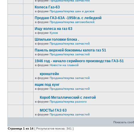
в форуме
Продажа/покупка запчастей
Колеса Газ-63
в форуме
Продажа/покупка шин и дисков
Продаю ГАЗ-63А -1958г.в. с лебедкой
в форуме
Продажа/покупка автомобилей
Ищу колеса на газ 63
в форуме
Кузов
Шпильки головки блока .
в форуме
Продажа/покупка запчастей
Панель верхней боковины капота газ 51
в форуме
Продажа/покупка запчастей
1946 год - начало серийного производства ГАЗ-51
в форуме
Новости на главной
кронштейн
в форуме
Продажа/покупка запчастей
ящик под кунг
в форуме
Продажа/покупка запчастей
Короб Металлический с лентой
в форуме
Продажа/покупка разного
МОСТЫ ГАЗ 63
в форуме
Продажа/покупка запчастей
Показать соо
Страница
1
из
14
[ Результатов поиска: 341 ]