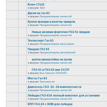
Ключ 17х22
в форуме
Трёп
Диски на газ-63
в форуме
Продажа/покупка запчастей
Куплю фонари и розетку прицепа
в форуме
Продажа/покупка запчастей
Новые резинки форточек ГАЗ-51 продам
в форуме
Продажа/покупка запчастей
Техпаспорт Газ 63
в форуме
Продажа/покупка аксессуаров
Продам ГАЗ 63
в форуме
Продажа/покупка автомобилей
куплю кронштейны на кузов
в форуме
Продажа/покупка запчастей
ГАЗ-51 и ГАЗ-63 вне СССР
в форуме
Был замечен ГАЗ-63/51
Мосты Газ-63
в форуме
Трансмиссия
Двигатель ГАЗ -52 -1й комплектности
в форуме
Продажа/покупка запчастей
Лебедка ГАЗ-63А полный комплект для установки
в форуме
Продажа/покупка запчастей
КПП ГАЗ-63 с КОМ для лебедки