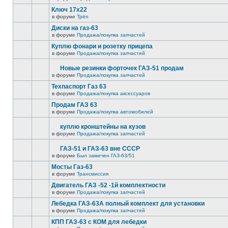
Ключ 17х22
в форуме
Трёп
Диски на газ-63
в форуме
Продажа/покупка запчастей
Куплю фонари и розетку прицепа
в форуме
Продажа/покупка запчастей
Новые резинки форточек ГАЗ-51 продам
в форуме
Продажа/покупка запчастей
Техпаспорт Газ 63
в форуме
Продажа/покупка аксессуаров
Продам ГАЗ 63
в форуме
Продажа/покупка автомобилей
куплю кронштейны на кузов
в форуме
Продажа/покупка запчастей
ГАЗ-51 и ГАЗ-63 вне СССР
в форуме
Был замечен ГАЗ-63/51
Мосты Газ-63
в форуме
Трансмиссия
Двигатель ГАЗ -52 -1й комплектности
в форуме
Продажа/покупка запчастей
Лебедка ГАЗ-63А полный комплект для установки
в форуме
Продажа/покупка запчастей
КПП ГАЗ-63 с КОМ для лебедки