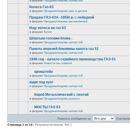
в форуме
Продажа/покупка запчастей
Колеса Газ-63
в форуме
Продажа/покупка шин и дисков
Продаю ГАЗ-63А -1958г.в. с лебедкой
в форуме
Продажа/покупка автомобилей
Ищу колеса на газ 63
в форуме
Кузов
Шпильки головки блока .
в форуме
Продажа/покупка запчастей
Панель верхней боковины капота газ 51
в форуме
Продажа/покупка запчастей
1946 год - начало серийного производства ГАЗ-51
в форуме
Новости на главной
кронштейн
в форуме
Продажа/покупка запчастей
ящик под кунг
в форуме
Продажа/покупка запчастей
Короб Металлический с лентой
в форуме
Продажа/покупка разного
МОСТЫ ГАЗ 63
в форуме
Продажа/покупка запчастей
Показать сообщения за:
Сортирова
Страница
1
из
14
[ Результатов поиска: 341 ]