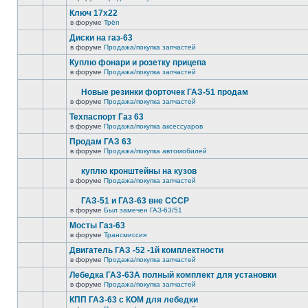
Ключ 17х22
в форуме
Трёп
Диски на газ-63
в форуме
Продажа/покупка запчастей
Куплю фонари и розетку прицепа
в форуме
Продажа/покупка запчастей
Новые резинки форточек ГАЗ-51 продам
в форуме
Продажа/покупка запчастей
Техпаспорт Газ 63
в форуме
Продажа/покупка аксессуаров
Продам ГАЗ 63
в форуме
Продажа/покупка автомобилей
куплю кронштейны на кузов
в форуме
Продажа/покупка запчастей
ГАЗ-51 и ГАЗ-63 вне СССР
в форуме
Был замечен ГАЗ-63/51
Мосты Газ-63
в форуме
Трансмиссия
Двигатель ГАЗ -52 -1й комплектности
в форуме
Продажа/покупка запчастей
Лебедка ГАЗ-63А полный комплект для установки
в форуме
Продажа/покупка запчастей
КПП ГАЗ-63 с КОМ для лебедки