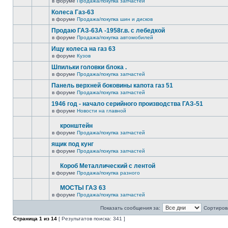
в форуме
Продажа/покупка запчастей
Колеса Газ-63
в форуме
Продажа/покупка шин и дисков
Продаю ГАЗ-63А -1958г.в. с лебедкой
в форуме
Продажа/покупка автомобилей
Ищу колеса на газ 63
в форуме
Кузов
Шпильки головки блока .
в форуме
Продажа/покупка запчастей
Панель верхней боковины капота газ 51
в форуме
Продажа/покупка запчастей
1946 год - начало серийного производства ГАЗ-51
в форуме
Новости на главной
кронштейн
в форуме
Продажа/покупка запчастей
ящик под кунг
в форуме
Продажа/покупка запчастей
Короб Металлический с лентой
в форуме
Продажа/покупка разного
МОСТЫ ГАЗ 63
в форуме
Продажа/покупка запчастей
Показать сообщения за:
Сортирова
Страница
1
из
14
[ Результатов поиска: 341 ]