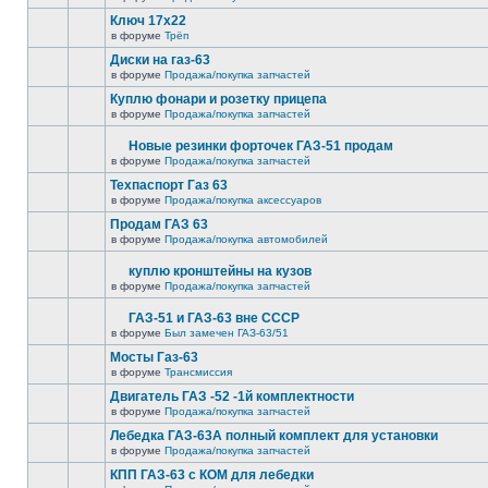
Ключ 17х22
в форуме
Трёп
Диски на газ-63
в форуме
Продажа/покупка запчастей
Куплю фонари и розетку прицепа
в форуме
Продажа/покупка запчастей
Новые резинки форточек ГАЗ-51 продам
в форуме
Продажа/покупка запчастей
Техпаспорт Газ 63
в форуме
Продажа/покупка аксессуаров
Продам ГАЗ 63
в форуме
Продажа/покупка автомобилей
куплю кронштейны на кузов
в форуме
Продажа/покупка запчастей
ГАЗ-51 и ГАЗ-63 вне СССР
в форуме
Был замечен ГАЗ-63/51
Мосты Газ-63
в форуме
Трансмиссия
Двигатель ГАЗ -52 -1й комплектности
в форуме
Продажа/покупка запчастей
Лебедка ГАЗ-63А полный комплект для установки
в форуме
Продажа/покупка запчастей
КПП ГАЗ-63 с КОМ для лебедки