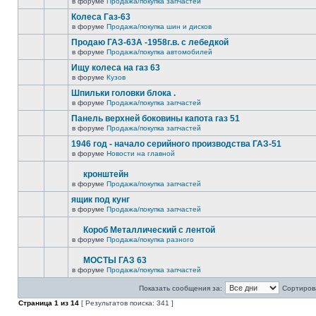
в форуме
Продажа/покупка запчастей
Колеса Газ-63
в форуме
Продажа/покупка шин и дисков
Продаю ГАЗ-63А -1958г.в. с лебедкой
в форуме
Продажа/покупка автомобилей
Ищу колеса на газ 63
в форуме
Кузов
Шпильки головки блока .
в форуме
Продажа/покупка запчастей
Панель верхней боковины капота газ 51
в форуме
Продажа/покупка запчастей
1946 год - начало серийного производства ГАЗ-51
в форуме
Новости на главной
кронштейн
в форуме
Продажа/покупка запчастей
ящик под кунг
в форуме
Продажа/покупка запчастей
Короб Металлический с лентой
в форуме
Продажа/покупка разного
МОСТЫ ГАЗ 63
в форуме
Продажа/покупка запчастей
Показать сообщения за:
Сортирова
Страница
1
из
14
[ Результатов поиска: 341 ]