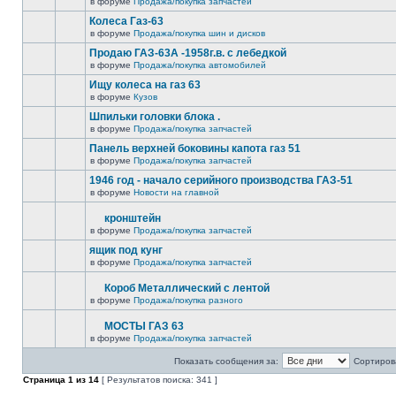
в форуме
Продажа/покупка запчастей
Колеса Газ-63
в форуме
Продажа/покупка шин и дисков
Продаю ГАЗ-63А -1958г.в. с лебедкой
в форуме
Продажа/покупка автомобилей
Ищу колеса на газ 63
в форуме
Кузов
Шпильки головки блока .
в форуме
Продажа/покупка запчастей
Панель верхней боковины капота газ 51
в форуме
Продажа/покупка запчастей
1946 год - начало серийного производства ГАЗ-51
в форуме
Новости на главной
кронштейн
в форуме
Продажа/покупка запчастей
ящик под кунг
в форуме
Продажа/покупка запчастей
Короб Металлический с лентой
в форуме
Продажа/покупка разного
МОСТЫ ГАЗ 63
в форуме
Продажа/покупка запчастей
Показать сообщения за:
Сортирова
Страница
1
из
14
[ Результатов поиска: 341 ]