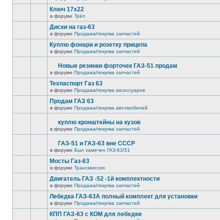
Ключ 17х22
в форуме
Трёп
Диски на газ-63
в форуме
Продажа/покупка запчастей
Куплю фонари и розетку прицепа
в форуме
Продажа/покупка запчастей
Новые резинки форточек ГАЗ-51 продам
в форуме
Продажа/покупка запчастей
Техпаспорт Газ 63
в форуме
Продажа/покупка аксессуаров
Продам ГАЗ 63
в форуме
Продажа/покупка автомобилей
куплю кронштейны на кузов
в форуме
Продажа/покупка запчастей
ГАЗ-51 и ГАЗ-63 вне СССР
в форуме
Был замечен ГАЗ-63/51
Мосты Газ-63
в форуме
Трансмиссия
Двигатель ГАЗ -52 -1й комплектности
в форуме
Продажа/покупка запчастей
Лебедка ГАЗ-63А полный комплект для установки
в форуме
Продажа/покупка запчастей
КПП ГАЗ-63 с КОМ для лебедки