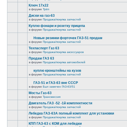
Ключ 17х22
в форуме
Трёп
Диски на газ-63
в форуме
Продажа/покупка запчастей
Куплю фонари и розетку прицепа
в форуме
Продажа/покупка запчастей
Новые резинки форточек ГАЗ-51 продам
в форуме
Продажа/покупка запчастей
Техпаспорт Газ 63
в форуме
Продажа/покупка аксессуаров
Продам ГАЗ 63
в форуме
Продажа/покупка автомобилей
куплю кронштейны на кузов
в форуме
Продажа/покупка запчастей
ГАЗ-51 и ГАЗ-63 вне СССР
в форуме
Был замечен ГАЗ-63/51
Мосты Газ-63
в форуме
Трансмиссия
Двигатель ГАЗ -52 -1й комплектности
в форуме
Продажа/покупка запчастей
Лебедка ГАЗ-63А полный комплект для установки
в форуме
Продажа/покупка запчастей
КПП ГАЗ-63 с КОМ для лебедки