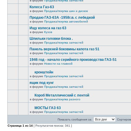
в форуме
Продажа/покупка запчастей
Колеса Газ-63
в форуме
Продажа/покупка шин и дисков
Продаю ГАЗ-63А -1958г.в. с лебедкой
в форуме
Продажа/покупка автомобилей
Ищу колеса на газ 63
в форуме
Кузов
Шпильки головки блока .
в форуме
Продажа/покупка запчастей
Панель верхней боковины капота газ 51
в форуме
Продажа/покупка запчастей
1946 год - начало серийного производства ГАЗ-51
в форуме
Новости на главной
кронштейн
в форуме
Продажа/покупка запчастей
ящик под кунг
в форуме
Продажа/покупка запчастей
Короб Металлический с лентой
в форуме
Продажа/покупка разного
МОСТЫ ГАЗ 63
в форуме
Продажа/покупка запчастей
Показать сообщения за:
Сортирова
Страница
1
из
14
[ Результатов поиска: 341 ]