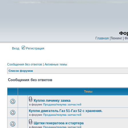
Фор
Главная
|Тюнинг | Ф
Вход
Регистрация
Сообщения без ответов
|
Активные темы
Список форумов
Сообщения без ответов
Темы
Куплю личинку замка
в форуме
Продажа/покупка запчастей
Куплю двигатель Газ 51-Газ 52 с хранения.
в форуме
Продажа/покупка запчастей
Щетки генератооа и стартера
в форуме
Продажа/покупка запчастей