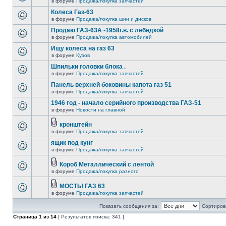
в форуме
Продажа/покупка запчастей
Колеса Газ-63
в форуме
Продажа/покупка шин и дисков
Продаю ГАЗ-63А -1958г.в. с лебедкой
в форуме
Продажа/покупка автомобилей
Ищу колеса на газ 63
в форуме
Кузов
Шпильки головки блока .
в форуме
Продажа/покупка запчастей
Панель верхней боковины капота газ 51
в форуме
Продажа/покупка запчастей
1946 год - начало серийного производства ГАЗ-51
в форуме
Новости на главной
кронштейн
в форуме
Продажа/покупка запчастей
ящик под кунг
в форуме
Продажа/покупка запчастей
Короб Металлический с лентой
в форуме
Продажа/покупка разного
МОСТЫ ГАЗ 63
в форуме
Продажа/покупка запчастей
Показать сообщения за:
Сортирова
Страница
1
из
14
[ Результатов поиска: 341 ]