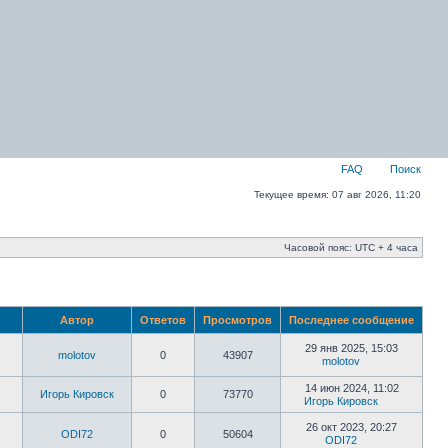
FAQ
Поиск
Текущее время: 07 авг 2026, 11:20
Часовой пояс: UTC + 4 часа
Автор
Ответов
Просмотров
Последнее сообщение
29 янв 2025, 15:03
molotov
0
43907
molotov
14 июн 2024, 11:02
Игорь Кировск
0
73770
Игорь Кировск
26 окт 2023, 20:27
ODI72
0
50604
ODI72