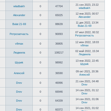
21 сен 2023, 23:22
wladbakh
0
47704
wladbakh
12 янв 2023, 00:57
Alexander
0
65025
Alexander
11 дек 2022, 13:34
Bulat 21-69
0
88639
Bulat 21-69
07 июл 2022, 00:32
Ретрозапчасть
0
90093
Ретрозапчасть
12 июн 2022, 18:03
v8max
0
36805
v8max
02 май 2022, 15:34
Людмила
0
108217
Людмила
13 янв 2022, 22:45
Шyриk
0
98992
Шyриk
09 окт 2021, 20:36
Алексей
0
36590
Алексей
21 сен 2021, 04:48
Drev
0
46996
Drev
14 сен 2021, 01:12
Drev
0
66946
Drev
14 сен 2021, 01:06
Drev
0
64339
Drev
14 сен 2021, 01:02
Drev
0
60372