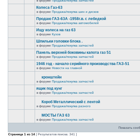
в форуме
Продажа/покупка запчастей
Колеса Газ-63
в форуме
Продажа/покупка шин и дисков
Продаю ГАЗ-63А -1958г.в. с лебедкой
в форуме
Продажа/покупка автомобилей
Ищу колеса на газ 63
в форуме
Кузов
Шпильки головки блока .
в форуме
Продажа/покупка запчастей
Панель верхней боковины капота газ 51
в форуме
Продажа/покупка запчастей
1946 год - начало серийного производства ГАЗ-51
в форуме
Новости на главной
кронштейн
в форуме
Продажа/покупка запчастей
ящик под кунг
в форуме
Продажа/покупка запчастей
Короб Металлический с лентой
в форуме
Продажа/покупка разного
МОСТЫ ГАЗ 63
в форуме
Продажа/покупка запчастей
Показать соо
Страница
1
из
14
[ Результатов поиска: 341 ]