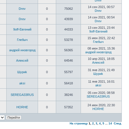
Drev
14 сен 2021, 00:57
Drev
0
75062
Drev
14 сен 2021, 00:54
Drev
0
43939
Drev
13 сен 2021, 23:44
9off-Евгений
0
44333
9off-Евгений
15 июн 2021, 22:42
Глебыч
0
53278
Глебыч
08 июн 2021, 15:36
андрей нновгород
0
56365
андрей нновгород
10 апр 2021, 18:05
Алексей
0
64546
Алексей
31 янв 2021, 21:49
Шyриk
0
55797
Шyриk
11 янв 2021, 16:01
aksi
0
56418
aksi
05 сен 2020, 08:58
SEREGA33RUS
0
38246
SEREGA33RUS
24 июн 2020, 22:30
HORHE
0
57352
HORHE
На страницу
1
,
2
,
3
,
4
,
5
...
14
След.