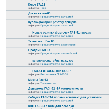
Ключ 17х22
в форуме
Трёп
Диски на газ-63
в форуме
Продажа/покупка запчастей
Куплю фонари и розетку прицепа
в форуме
Продажа/покупка запчастей
Новые резинки форточек ГАЗ-51 продам
в форуме
Продажа/покупка запчастей
Техпаспорт Газ 63
в форуме
Продажа/покупка аксессуаров
Продам ГАЗ 63
в форуме
Продажа/покупка автомобилей
куплю кронштейны на кузов
в форуме
Продажа/покупка запчастей
ГАЗ-51 и ГАЗ-63 вне СССР
в форуме
Был замечен ГАЗ-63/51
Мосты Газ-63
в форуме
Трансмиссия
Двигатель ГАЗ -52 -1й комплектности
в форуме
Продажа/покупка запчастей
Лебедка ГАЗ-63А полный комплект для установки
в форуме
Продажа/покупка запчастей
КПП ГАЗ-63 с КОМ для лебедки