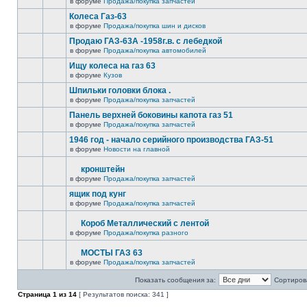
в форуме
Продажа/покупка запчастей
Колеса Газ-63
в форуме
Продажа/покупка шин и дисков
Продаю ГАЗ-63А -1958г.в. с лебедкой
в форуме
Продажа/покупка автомобилей
Ищу колеса на газ 63
в форуме
Кузов
Шпильки головки блока .
в форуме
Продажа/покупка запчастей
Панель верхней боковины капота газ 51
в форуме
Продажа/покупка запчастей
1946 год - начало серийного производства ГАЗ-51
в форуме
Новости на главной
кронштейн
в форуме
Продажа/покупка запчастей
ящик под кунг
в форуме
Продажа/покупка запчастей
Короб Металлический с лентой
в форуме
Продажа/покупка разного
МОСТЫ ГАЗ 63
в форуме
Продажа/покупка запчастей
Показать сообщения за:
Сортирова
Страница
1
из
14
[ Результатов поиска: 341 ]