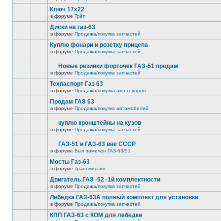
Ключ 17х22
в форуме
Трёп
Диски на газ-63
в форуме
Продажа/покупка запчастей
Куплю фонари и розетку прицепа
в форуме
Продажа/покупка запчастей
Новые резинки форточек ГАЗ-51 продам
в форуме
Продажа/покупка запчастей
Техпаспорт Газ 63
в форуме
Продажа/покупка аксессуаров
Продам ГАЗ 63
в форуме
Продажа/покупка автомобилей
куплю кронштейны на кузов
в форуме
Продажа/покупка запчастей
ГАЗ-51 и ГАЗ-63 вне СССР
в форуме
Был замечен ГАЗ-63/51
Мосты Газ-63
в форуме
Трансмиссия
Двигатель ГАЗ -52 -1й комплектности
в форуме
Продажа/покупка запчастей
Лебедка ГАЗ-63А полный комплект для установки
в форуме
Продажа/покупка запчастей
КПП ГАЗ-63 с КОМ для лебедки