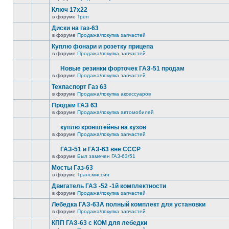
Ключ 17х22
в форуме
Трёп
Диски на газ-63
в форуме
Продажа/покупка запчастей
Куплю фонари и розетку прицепа
в форуме
Продажа/покупка запчастей
Новые резинки форточек ГАЗ-51 продам
в форуме
Продажа/покупка запчастей
Техпаспорт Газ 63
в форуме
Продажа/покупка аксессуаров
Продам ГАЗ 63
в форуме
Продажа/покупка автомобилей
куплю кронштейны на кузов
в форуме
Продажа/покупка запчастей
ГАЗ-51 и ГАЗ-63 вне СССР
в форуме
Был замечен ГАЗ-63/51
Мосты Газ-63
в форуме
Трансмиссия
Двигатель ГАЗ -52 -1й комплектности
в форуме
Продажа/покупка запчастей
Лебедка ГАЗ-63А полный комплект для установки
в форуме
Продажа/покупка запчастей
КПП ГАЗ-63 с КОМ для лебедки