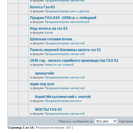
в форуме
Продажа/покупка запчастей
Колеса Газ-63
в форуме
Продажа/покупка шин и дисков
Продаю ГАЗ-63А -1958г.в. с лебедкой
в форуме
Продажа/покупка автомобилей
Ищу колеса на газ 63
в форуме
Кузов
Шпильки головки блока .
в форуме
Продажа/покупка запчастей
Панель верхней боковины капота газ 51
в форуме
Продажа/покупка запчастей
1946 год - начало серийного производства ГАЗ-51
в форуме
Новости на главной
кронштейн
в форуме
Продажа/покупка запчастей
ящик под кунг
в форуме
Продажа/покупка запчастей
Короб Металлический с лентой
в форуме
Продажа/покупка разного
МОСТЫ ГАЗ 63
в форуме
Продажа/покупка запчастей
Показать сообщения за:
Сортирова
Страница
1
из
14
[ Результатов поиска: 341 ]