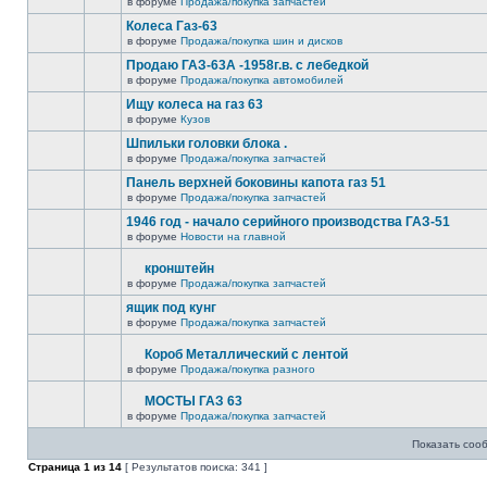
в форуме
Продажа/покупка запчастей
Колеса Газ-63
в форуме
Продажа/покупка шин и дисков
Продаю ГАЗ-63А -1958г.в. с лебедкой
в форуме
Продажа/покупка автомобилей
Ищу колеса на газ 63
в форуме
Кузов
Шпильки головки блока .
в форуме
Продажа/покупка запчастей
Панель верхней боковины капота газ 51
в форуме
Продажа/покупка запчастей
1946 год - начало серийного производства ГАЗ-51
в форуме
Новости на главной
кронштейн
в форуме
Продажа/покупка запчастей
ящик под кунг
в форуме
Продажа/покупка запчастей
Короб Металлический с лентой
в форуме
Продажа/покупка разного
МОСТЫ ГАЗ 63
в форуме
Продажа/покупка запчастей
Показать соо
Страница
1
из
14
[ Результатов поиска: 341 ]