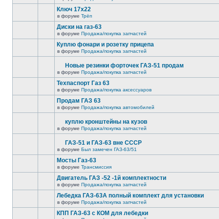
Ключ 17х22
в форуме
Трёп
Диски на газ-63
в форуме
Продажа/покупка запчастей
Куплю фонари и розетку прицепа
в форуме
Продажа/покупка запчастей
Новые резинки форточек ГАЗ-51 продам
в форуме
Продажа/покупка запчастей
Техпаспорт Газ 63
в форуме
Продажа/покупка аксессуаров
Продам ГАЗ 63
в форуме
Продажа/покупка автомобилей
куплю кронштейны на кузов
в форуме
Продажа/покупка запчастей
ГАЗ-51 и ГАЗ-63 вне СССР
в форуме
Был замечен ГАЗ-63/51
Мосты Газ-63
в форуме
Трансмиссия
Двигатель ГАЗ -52 -1й комплектности
в форуме
Продажа/покупка запчастей
Лебедка ГАЗ-63А полный комплект для установки
в форуме
Продажа/покупка запчастей
КПП ГАЗ-63 с КОМ для лебедки