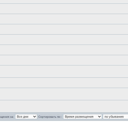
бщения за:
Сортировать по::