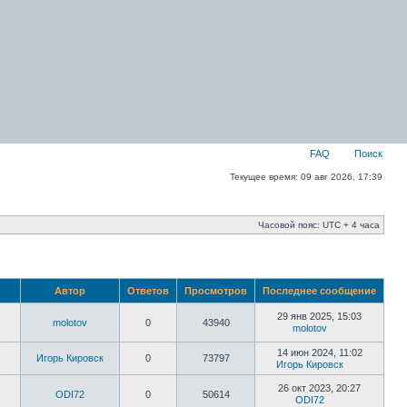
FAQ
Поиск
Текущее время: 09 авг 2026, 17:39
Часовой пояс: UTC + 4 часа
Автор
Ответов
Просмотров
Последнее сообщение
29 янв 2025, 15:03
molotov
0
43940
molotov
14 июн 2024, 11:02
Игорь Кировск
0
73797
Игорь Кировск
26 окт 2023, 20:27
ODI72
0
50614
ODI72