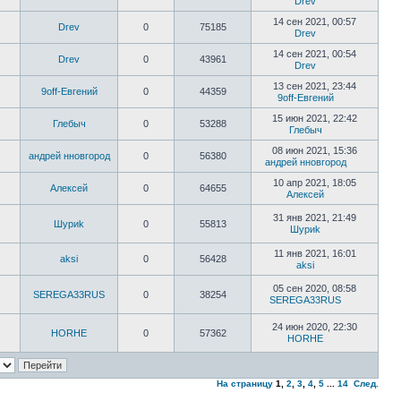
Drev
14 сен 2021, 00:57
Drev
0
75185
Drev
14 сен 2021, 00:54
Drev
0
43961
Drev
13 сен 2021, 23:44
9off-Евгений
0
44359
9off-Евгений
15 июн 2021, 22:42
Глебыч
0
53288
Глебыч
08 июн 2021, 15:36
андрей нновгород
0
56380
андрей нновгород
10 апр 2021, 18:05
Алексей
0
64655
Алексей
31 янв 2021, 21:49
Шyриk
0
55813
Шyриk
11 янв 2021, 16:01
aksi
0
56428
aksi
05 сен 2020, 08:58
SEREGA33RUS
0
38254
SEREGA33RUS
24 июн 2020, 22:30
HORHE
0
57362
HORHE
На страницу
1
,
2
,
3
,
4
,
5
...
14
След.