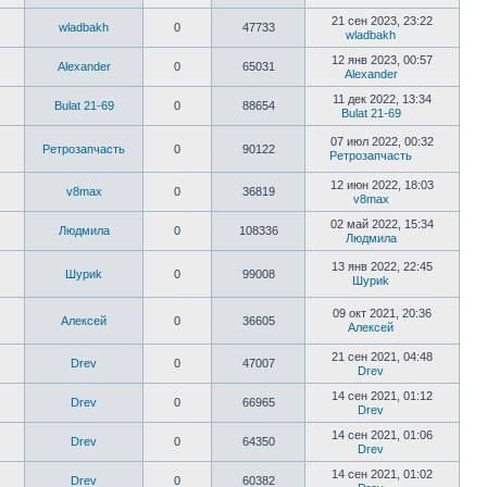
21 сен 2023, 23:22
wladbakh
0
47733
wladbakh
12 янв 2023, 00:57
Alexander
0
65031
Alexander
11 дек 2022, 13:34
Bulat 21-69
0
88654
Bulat 21-69
07 июл 2022, 00:32
Ретрозапчасть
0
90122
Ретрозапчасть
12 июн 2022, 18:03
v8max
0
36819
v8max
02 май 2022, 15:34
Людмила
0
108336
Людмила
13 янв 2022, 22:45
Шyриk
0
99008
Шyриk
09 окт 2021, 20:36
Алексей
0
36605
Алексей
21 сен 2021, 04:48
Drev
0
47007
Drev
14 сен 2021, 01:12
Drev
0
66965
Drev
14 сен 2021, 01:06
Drev
0
64350
Drev
14 сен 2021, 01:02
Drev
0
60382