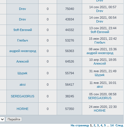
Drev
14 сен 2021, 00:57
Drev
0
75040
Drev
14 сен 2021, 00:54
Drev
0
43934
Drev
13 сен 2021, 23:44
9off-Евгений
0
44332
9off-Евгений
15 июн 2021, 22:42
Глебыч
0
53276
Глебыч
08 июн 2021, 15:36
андрей нновгород
0
56363
андрей нновгород
10 апр 2021, 18:05
Алексей
0
64526
Алексей
31 янв 2021, 21:49
Шyриk
0
55794
Шyриk
11 янв 2021, 16:01
aksi
0
56417
aksi
05 сен 2020, 08:58
SEREGA33RUS
0
38245
SEREGA33RUS
24 июн 2020, 22:30
HORHE
0
57350
HORHE
На страницу
1
,
2
,
3
,
4
,
5
...
14
След.