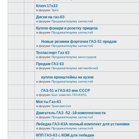
Ключ 17х22
в форуме
Трёп
Диски на газ-63
в форуме
Продажа/покупка запчастей
Куплю фонари и розетку прицепа
в форуме
Продажа/покупка запчастей
Новые резинки форточек ГАЗ-51 продам
в форуме
Продажа/покупка запчастей
Техпаспорт Газ 63
в форуме
Продажа/покупка аксессуаров
Продам ГАЗ 63
в форуме
Продажа/покупка автомобилей
куплю кронштейны на кузов
в форуме
Продажа/покупка запчастей
ГАЗ-51 и ГАЗ-63 вне СССР
в форуме
Был замечен ГАЗ-63/51
Мосты Газ-63
в форуме
Трансмиссия
Двигатель ГАЗ -52 -1й комплектности
в форуме
Продажа/покупка запчастей
Лебедка ГАЗ-63А полный комплект для установки
в форуме
Продажа/покупка запчастей
КПП ГАЗ-63 с КОМ для лебедки