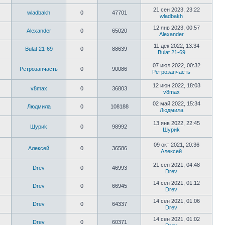
21 сен 2023, 23:22
wladbakh
0
47701
wladbakh
12 янв 2023, 00:57
Alexander
0
65020
Alexander
11 дек 2022, 13:34
Bulat 21-69
0
88639
Bulat 21-69
07 июл 2022, 00:32
Ретрозапчасть
0
90086
Ретрозапчасть
12 июн 2022, 18:03
v8max
0
36803
v8max
02 май 2022, 15:34
Людмила
0
108188
Людмила
13 янв 2022, 22:45
Шyриk
0
98992
Шyриk
09 окт 2021, 20:36
Алексей
0
36586
Алексей
21 сен 2021, 04:48
Drev
0
46993
Drev
14 сен 2021, 01:12
Drev
0
66945
Drev
14 сен 2021, 01:06
Drev
0
64337
Drev
14 сен 2021, 01:02
Drev
0
60371