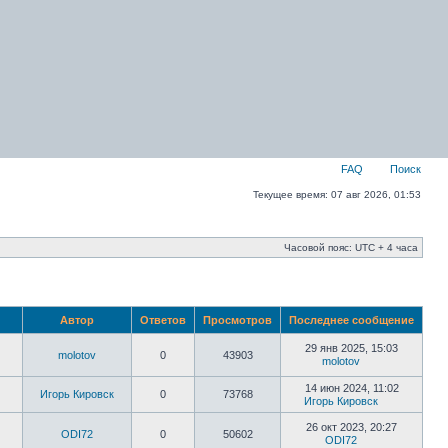
FAQ
Поиск
Текущее время: 07 авг 2026, 01:53
Часовой пояс: UTC + 4 часа
Автор
Ответов
Просмотров
Последнее сообщение
29 янв 2025, 15:03
molotov
0
43903
molotov
14 июн 2024, 11:02
Игорь Кировск
0
73768
Игорь Кировск
26 окт 2023, 20:27
ODI72
0
50602
ODI72