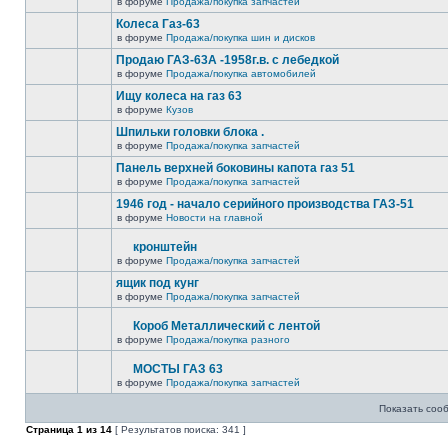
в форуме
Продажа/покупка запчастей
Колеса Газ-63
в форуме
Продажа/покупка шин и дисков
Продаю ГАЗ-63А -1958г.в. с лебедкой
в форуме
Продажа/покупка автомобилей
Ищу колеса на газ 63
в форуме
Кузов
Шпильки головки блока .
в форуме
Продажа/покупка запчастей
Панель верхней боковины капота газ 51
в форуме
Продажа/покупка запчастей
1946 год - начало серийного производства ГАЗ-51
в форуме
Новости на главной
кронштейн
в форуме
Продажа/покупка запчастей
ящик под кунг
в форуме
Продажа/покупка запчастей
Короб Металлический с лентой
в форуме
Продажа/покупка разного
МОСТЫ ГАЗ 63
в форуме
Продажа/покупка запчастей
Показать соо
Страница
1
из
14
[ Результатов поиска: 341 ]