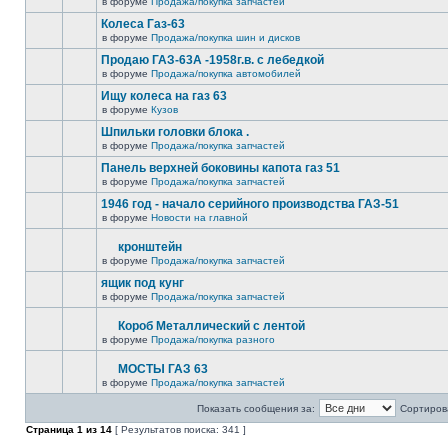
в форуме
Продажа/покупка запчастей
Колеса Газ-63
в форуме
Продажа/покупка шин и дисков
Продаю ГАЗ-63А -1958г.в. с лебедкой
в форуме
Продажа/покупка автомобилей
Ищу колеса на газ 63
в форуме
Кузов
Шпильки головки блока .
в форуме
Продажа/покупка запчастей
Панель верхней боковины капота газ 51
в форуме
Продажа/покупка запчастей
1946 год - начало серийного производства ГАЗ-51
в форуме
Новости на главной
кронштейн
в форуме
Продажа/покупка запчастей
ящик под кунг
в форуме
Продажа/покупка запчастей
Короб Металлический с лентой
в форуме
Продажа/покупка разного
МОСТЫ ГАЗ 63
в форуме
Продажа/покупка запчастей
Показать сообщения за:
Сортирова
Страница
1
из
14
[ Результатов поиска: 341 ]