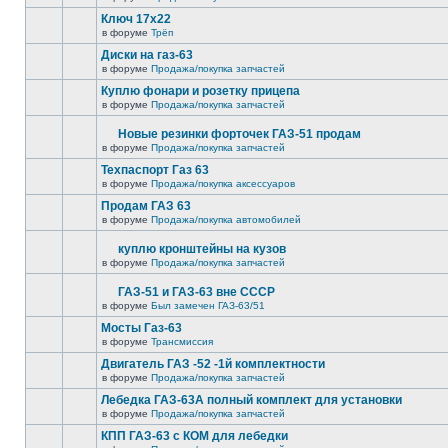
Ключ 17х22
в форуме
Трёп
Диски на газ-63
в форуме
Продажа/покупка запчастей
Куплю фонари и розетку прицепа
в форуме
Продажа/покупка запчастей
Новые резинки форточек ГАЗ-51 продам
в форуме
Продажа/покупка запчастей
Техпаспорт Газ 63
в форуме
Продажа/покупка аксессуаров
Продам ГАЗ 63
в форуме
Продажа/покупка автомобилей
куплю кронштейны на кузов
в форуме
Продажа/покупка запчастей
ГАЗ-51 и ГАЗ-63 вне СССР
в форуме
Был замечен ГАЗ-63/51
Мосты Газ-63
в форуме
Трансмиссия
Двигатель ГАЗ -52 -1й комплектности
в форуме
Продажа/покупка запчастей
Лебедка ГАЗ-63А полный комплект для установки
в форуме
Продажа/покупка запчастей
КПП ГАЗ-63 с КОМ для лебедки