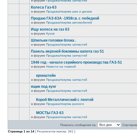
в форуме
Продажа/покупка запчастей
Колеса Газ-63
в форуме
Продажа/покупка шин и дисков
Продаю ГАЗ-63А -1958г.в. с лебедкой
в форуме
Продажа/покупка автомобилей
Ищу колеса на газ 63
в форуме
Кузов
Шпильки головки блока .
в форуме
Продажа/покупка запчастей
Панель верхней боковины капота газ 51
в форуме
Продажа/покупка запчастей
1946 год - начало серийного производства ГАЗ-51
в форуме
Новости на главной
кронштейн
в форуме
Продажа/покупка запчастей
ящик под кунг
в форуме
Продажа/покупка запчастей
Короб Металлический с лентой
в форуме
Продажа/покупка разного
МОСТЫ ГАЗ 63
в форуме
Продажа/покупка запчастей
Показать сообщения за:
Сортирова
Страница
1
из
14
[ Результатов поиска: 341 ]