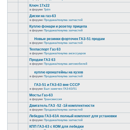
Ключ 17х22
в форуме
Трёп
Диски на газ-63
в форуме
Продажа/покупка запчастей
Куплю фонари и розетку прицепа
в форуме
Продажа/покупка запчастей
Новые резинки форточек ГАЗ-51 продам
в форуме
Продажа/покупка запчастей
Техпаспорт Газ 63
в форуме
Продажа/покупка аксессуаров
Продам ГАЗ 63
в форуме
Продажа/покупка автомобилей
куплю кронштейны на кузов
в форуме
Продажа/покупка запчастей
ГАЗ-51 и ГАЗ-63 вне СССР
в форуме
Был замечен ГАЗ-63/51
Мосты Газ-63
в форуме
Трансмиссия
Двигатель ГАЗ -52 -1й комплектности
в форуме
Продажа/покупка запчастей
Лебедка ГАЗ-63А полный комплект для установки
в форуме
Продажа/покупка запчастей
КПП ГАЗ-63 с КОМ для лебедки