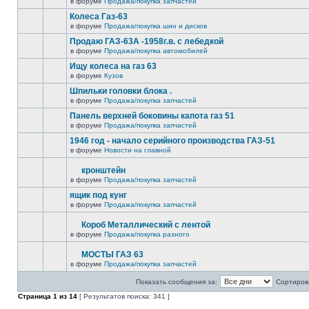
в форуме
Продажа/покупка запчастей
Колеса Газ-63
в форуме
Продажа/покупка шин и дисков
Продаю ГАЗ-63А -1958г.в. с лебедкой
в форуме
Продажа/покупка автомобилей
Ищу колеса на газ 63
в форуме
Кузов
Шпильки головки блока .
в форуме
Продажа/покупка запчастей
Панель верхней боковины капота газ 51
в форуме
Продажа/покупка запчастей
1946 год - начало серийного производства ГАЗ-51
в форуме
Новости на главной
кронштейн
в форуме
Продажа/покупка запчастей
ящик под кунг
в форуме
Продажа/покупка запчастей
Короб Металлический с лентой
в форуме
Продажа/покупка разного
МОСТЫ ГАЗ 63
в форуме
Продажа/покупка запчастей
Показать сообщения за:
Сортирова
Страница
1
из
14
[ Результатов поиска: 341 ]