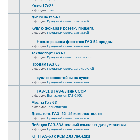
Ключ 17х22
в форуме
Трёп
Диски на газ-63
в форуме
Продажа/покупка запчастей
Куплю фонари и розетку прицепа
в форуме
Продажа/покупка запчастей
Новые резинки форточек ГАЗ-51 продам
в форуме
Продажа/покупка запчастей
Техпаспорт Газ 63
в форуме
Продажа/покупка аксессуаров
Продам ГАЗ 63
в форуме
Продажа/покупка автомобилей
куплю кронштейны на кузов
в форуме
Продажа/покупка запчастей
ГАЗ-51 и ГАЗ-63 вне СССР
в форуме
Был замечен ГАЗ-63/51
Мосты Газ-63
в форуме
Трансмиссия
Двигатель ГАЗ -52 -1й комплектности
в форуме
Продажа/покупка запчастей
Лебедка ГАЗ-63А полный комплект для установки
в форуме
Продажа/покупка запчастей
КПП ГАЗ-63 с КОМ для лебедки