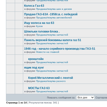
в форуме
Продажа/покупка запчастей
Колеса Газ-63
в форуме
Продажа/покупка шин и дисков
Продаю ГАЗ-63А -1958г.в. с лебедкой
в форуме
Продажа/покупка автомобилей
Ищу колеса на газ 63
в форуме
Кузов
Шпильки головки блока .
в форуме
Продажа/покупка запчастей
Панель верхней боковины капота газ 51
в форуме
Продажа/покупка запчастей
1946 год - начало серийного производства ГАЗ-51
в форуме
Новости на главной
кронштейн
в форуме
Продажа/покупка запчастей
ящик под кунг
в форуме
Продажа/покупка запчастей
Короб Металлический с лентой
в форуме
Продажа/покупка разного
МОСТЫ ГАЗ 63
в форуме
Продажа/покупка запчастей
Показать сообщения за:
Сортирова
Страница
1
из
14
[ Результатов поиска: 341 ]