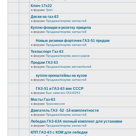
Ключ 17х22
в форуме
Трёп
Диски на газ-63
в форуме
Продажа/покупка запчастей
Куплю фонари и розетку прицепа
в форуме
Продажа/покупка запчастей
Новые резинки форточек ГАЗ-51 продам
в форуме
Продажа/покупка запчастей
Техпаспорт Газ 63
в форуме
Продажа/покупка аксессуаров
Продам ГАЗ 63
в форуме
Продажа/покупка автомобилей
куплю кронштейны на кузов
в форуме
Продажа/покупка запчастей
ГАЗ-51 и ГАЗ-63 вне СССР
в форуме
Был замечен ГАЗ-63/51
Мосты Газ-63
в форуме
Трансмиссия
Двигатель ГАЗ -52 -1й комплектности
в форуме
Продажа/покупка запчастей
Лебедка ГАЗ-63А полный комплект для установки
в форуме
Продажа/покупка запчастей
КПП ГАЗ-63 с КОМ для лебедки