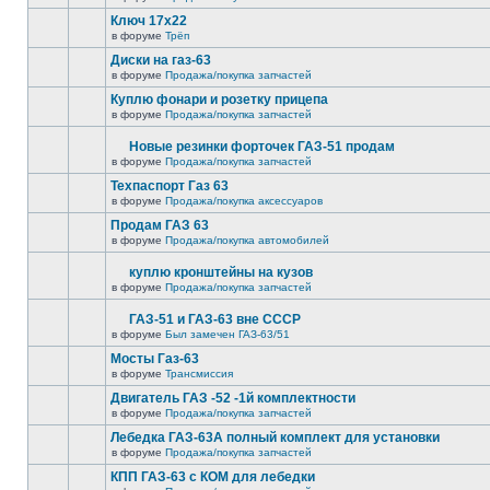
Ключ 17х22
в форуме
Трёп
Диски на газ-63
в форуме
Продажа/покупка запчастей
Куплю фонари и розетку прицепа
в форуме
Продажа/покупка запчастей
Новые резинки форточек ГАЗ-51 продам
в форуме
Продажа/покупка запчастей
Техпаспорт Газ 63
в форуме
Продажа/покупка аксессуаров
Продам ГАЗ 63
в форуме
Продажа/покупка автомобилей
куплю кронштейны на кузов
в форуме
Продажа/покупка запчастей
ГАЗ-51 и ГАЗ-63 вне СССР
в форуме
Был замечен ГАЗ-63/51
Мосты Газ-63
в форуме
Трансмиссия
Двигатель ГАЗ -52 -1й комплектности
в форуме
Продажа/покупка запчастей
Лебедка ГАЗ-63А полный комплект для установки
в форуме
Продажа/покупка запчастей
КПП ГАЗ-63 с КОМ для лебедки