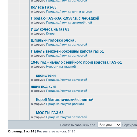
в форуме
Продажа/покупка запчастей
Колеса Газ-63
в форуме
Продажа/покупка шин и дисков
Продаю ГАЗ-63А -1958г.в. с лебедкой
в форуме
Продажа/покупка автомобилей
Ищу колеса на газ 63
в форуме
Кузов
Шпильки головки блока .
в форуме
Продажа/покупка запчастей
Панель верхней боковины капота газ 51
в форуме
Продажа/покупка запчастей
1946 год - начало серийного производства ГАЗ-51
в форуме
Новости на главной
кронштейн
в форуме
Продажа/покупка запчастей
ящик под кунг
в форуме
Продажа/покупка запчастей
Короб Металлический с лентой
в форуме
Продажа/покупка разного
МОСТЫ ГАЗ 63
в форуме
Продажа/покупка запчастей
Показать сообщения за:
Сортирова
Страница
1
из
14
[ Результатов поиска: 341 ]