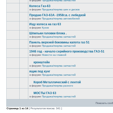
в форуме
Продажа/покупка запчастей
Колеса Газ-63
в форуме
Продажа/покупка шин и дисков
Продаю ГАЗ-63А -1958г.в. с лебедкой
в форуме
Продажа/покупка автомобилей
Ищу колеса на газ 63
в форуме
Кузов
Шпильки головки блока .
в форуме
Продажа/покупка запчастей
Панель верхней боковины капота газ 51
в форуме
Продажа/покупка запчастей
1946 год - начало серийного производства ГАЗ-51
в форуме
Новости на главной
кронштейн
в форуме
Продажа/покупка запчастей
ящик под кунг
в форуме
Продажа/покупка запчастей
Короб Металлический с лентой
в форуме
Продажа/покупка разного
МОСТЫ ГАЗ 63
в форуме
Продажа/покупка запчастей
Показать соо
Страница
1
из
14
[ Результатов поиска: 341 ]