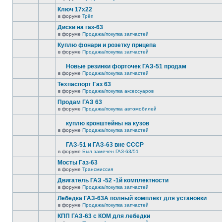
Ключ 17х22
в форуме
Трёп
Диски на газ-63
в форуме
Продажа/покупка запчастей
Куплю фонари и розетку прицепа
в форуме
Продажа/покупка запчастей
Новые резинки форточек ГАЗ-51 продам
в форуме
Продажа/покупка запчастей
Техпаспорт Газ 63
в форуме
Продажа/покупка аксессуаров
Продам ГАЗ 63
в форуме
Продажа/покупка автомобилей
куплю кронштейны на кузов
в форуме
Продажа/покупка запчастей
ГАЗ-51 и ГАЗ-63 вне СССР
в форуме
Был замечен ГАЗ-63/51
Мосты Газ-63
в форуме
Трансмиссия
Двигатель ГАЗ -52 -1й комплектности
в форуме
Продажа/покупка запчастей
Лебедка ГАЗ-63А полный комплект для установки
в форуме
Продажа/покупка запчастей
КПП ГАЗ-63 с КОМ для лебедки