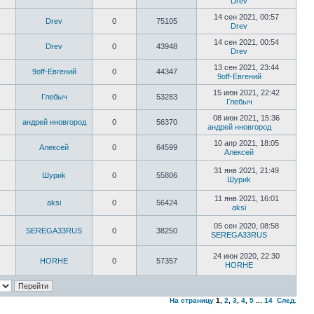
Drev
14 сен 2021, 00:57
Drev
0
75105
Drev
14 сен 2021, 00:54
Drev
0
43948
Drev
13 сен 2021, 23:44
9off-Евгений
0
44347
9off-Евгений
15 июн 2021, 22:42
Глебыч
0
53283
Глебыч
08 июн 2021, 15:36
андрей нновгород
0
56370
андрей нновгород
10 апр 2021, 18:05
Алексей
0
64599
Алексей
31 янв 2021, 21:49
Шyриk
0
55806
Шyриk
11 янв 2021, 16:01
aksi
0
56424
aksi
05 сен 2020, 08:58
SEREGA33RUS
0
38250
SEREGA33RUS
24 июн 2020, 22:30
HORHE
0
57357
HORHE
На страницу
1
,
2
,
3
,
4
,
5
...
14
След.