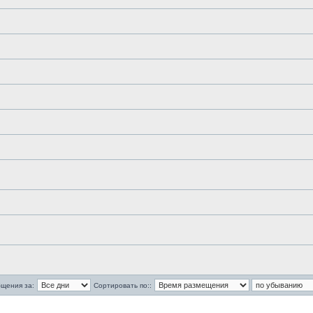
бщения за:
Сортировать по::