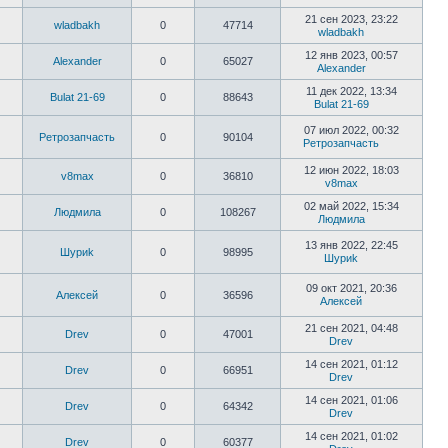
21 сен 2023, 23:22
wladbakh
0
47714
wladbakh
12 янв 2023, 00:57
Alexander
0
65027
Alexander
11 дек 2022, 13:34
Bulat 21-69
0
88643
Bulat 21-69
07 июл 2022, 00:32
Ретрозапчасть
0
90104
Ретрозапчасть
12 июн 2022, 18:03
v8max
0
36810
v8max
02 май 2022, 15:34
Людмила
0
108267
Людмила
13 янв 2022, 22:45
Шyриk
0
98995
Шyриk
09 окт 2021, 20:36
Алексей
0
36596
Алексей
21 сен 2021, 04:48
Drev
0
47001
Drev
14 сен 2021, 01:12
Drev
0
66951
Drev
14 сен 2021, 01:06
Drev
0
64342
Drev
14 сен 2021, 01:02
Drev
0
60377