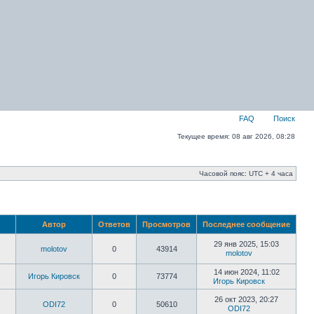
FAQ
Поиск
Текущее время: 08 авг 2026, 08:28
Часовой пояс: UTC + 4 часа
Автор
Ответов
Просмотров
Последнее сообщение
29 янв 2025, 15:03
molotov
0
43914
molotov
14 июн 2024, 11:02
Игорь Кировск
0
73774
Игорь Кировск
26 окт 2023, 20:27
ODI72
0
50610
ODI72