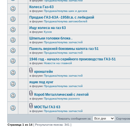
в форуме
Продажа/покупка запчастей
Колеса Газ-63
в форуме
Продажа/покупка шин и дисков
Продаю ГАЗ-63А -1958г.в. с лебедкой
в форуме
Продажа/покупка автомобилей
Ищу колеса на газ 63
в форуме
Кузов
Шпильки головки блока .
в форуме
Продажа/покупка запчастей
Панель верхней боковины капота газ 51
в форуме
Продажа/покупка запчастей
1946 год - начало серийного производства ГАЗ-51
в форуме
Новости на главной
кронштейн
в форуме
Продажа/покупка запчастей
ящик под кунг
в форуме
Продажа/покупка запчастей
Короб Металлический с лентой
в форуме
Продажа/покупка разного
МОСТЫ ГАЗ 63
в форуме
Продажа/покупка запчастей
Показать сообщения за:
Сортирова
Страница
1
из
14
[ Результатов поиска: 341 ]