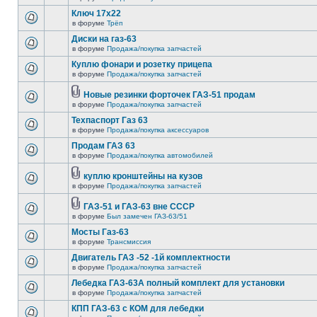
Ключ 17х22
в форуме
Трёп
Диски на газ-63
в форуме
Продажа/покупка запчастей
Куплю фонари и розетку прицепа
в форуме
Продажа/покупка запчастей
Новые резинки форточек ГАЗ-51 продам
в форуме
Продажа/покупка запчастей
Техпаспорт Газ 63
в форуме
Продажа/покупка аксессуаров
Продам ГАЗ 63
в форуме
Продажа/покупка автомобилей
куплю кронштейны на кузов
в форуме
Продажа/покупка запчастей
ГАЗ-51 и ГАЗ-63 вне СССР
в форуме
Был замечен ГАЗ-63/51
Мосты Газ-63
в форуме
Трансмиссия
Двигатель ГАЗ -52 -1й комплектности
в форуме
Продажа/покупка запчастей
Лебедка ГАЗ-63А полный комплект для установки
в форуме
Продажа/покупка запчастей
КПП ГАЗ-63 с КОМ для лебедки