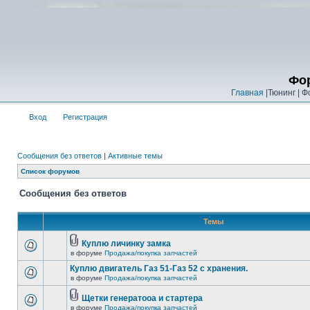
Фор
Главная
|Тюнинг | Ф
Вход
Регистрация
Сообщения без ответов
|
Активные темы
Список форумов
Сообщения без ответов
Темы
Куплю личинку замка
в форуме
Продажа/покупка запчастей
Куплю двигатель Газ 51-Газ 52 с хранения.
в форуме
Продажа/покупка запчастей
Щетки генератооа и стартера
в форуме
Продажа/покупка запчастей