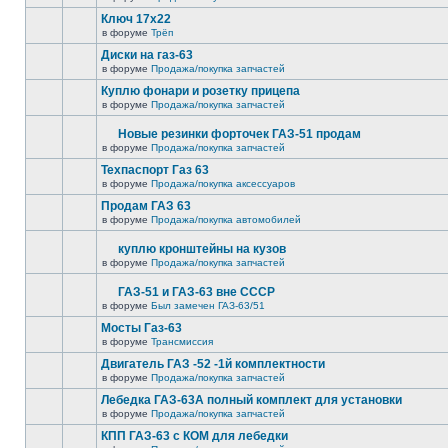
Ключ 17х22
в форуме
Трёп
Диски на газ-63
в форуме
Продажа/покупка запчастей
Куплю фонари и розетку прицепа
в форуме
Продажа/покупка запчастей
Новые резинки форточек ГАЗ-51 продам
в форуме
Продажа/покупка запчастей
Техпаспорт Газ 63
в форуме
Продажа/покупка аксессуаров
Продам ГАЗ 63
в форуме
Продажа/покупка автомобилей
куплю кронштейны на кузов
в форуме
Продажа/покупка запчастей
ГАЗ-51 и ГАЗ-63 вне СССР
в форуме
Был замечен ГАЗ-63/51
Мосты Газ-63
в форуме
Трансмиссия
Двигатель ГАЗ -52 -1й комплектности
в форуме
Продажа/покупка запчастей
Лебедка ГАЗ-63А полный комплект для установки
в форуме
Продажа/покупка запчастей
КПП ГАЗ-63 с КОМ для лебедки