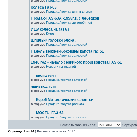
в форуме
Продажа/покупка запчастей
Колеса Газ-63
в форуме
Продажа/покупка шин и дисков
Продаю ГАЗ-63А -1958г.в. с лебедкой
в форуме
Продажа/покупка автомобилей
Ищу колеса на газ 63
в форуме
Кузов
Шпильки головки блока .
в форуме
Продажа/покупка запчастей
Панель верхней боковины капота газ 51
в форуме
Продажа/покупка запчастей
1946 год - начало серийного производства ГАЗ-51
в форуме
Новости на главной
кронштейн
в форуме
Продажа/покупка запчастей
ящик под кунг
в форуме
Продажа/покупка запчастей
Короб Металлический с лентой
в форуме
Продажа/покупка разного
МОСТЫ ГАЗ 63
в форуме
Продажа/покупка запчастей
Показать сообщения за:
Сортирова
Страница
1
из
14
[ Результатов поиска: 341 ]