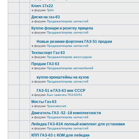
Ключ 17х22
в форуме
Трёп
Диски на газ-63
в форуме
Продажа/покупка запчастей
Куплю фонари и розетку прицепа
в форуме
Продажа/покупка запчастей
Новые резинки форточек ГАЗ-51 продам
в форуме
Продажа/покупка запчастей
Техпаспорт Газ 63
в форуме
Продажа/покупка аксессуаров
Продам ГАЗ 63
в форуме
Продажа/покупка автомобилей
куплю кронштейны на кузов
в форуме
Продажа/покупка запчастей
ГАЗ-51 и ГАЗ-63 вне СССР
в форуме
Был замечен ГАЗ-63/51
Мосты Газ-63
в форуме
Трансмиссия
Двигатель ГАЗ -52 -1й комплектности
в форуме
Продажа/покупка запчастей
Лебедка ГАЗ-63А полный комплект для установки
в форуме
Продажа/покупка запчастей
КПП ГАЗ-63 с КОМ для лебедки