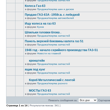
в форуме
Продажа/покупка запчастей
Колеса Газ-63
в форуме
Продажа/покупка шин и дисков
Продаю ГАЗ-63А -1958г.в. с лебедкой
в форуме
Продажа/покупка автомобилей
Ищу колеса на газ 63
в форуме
Кузов
Шпильки головки блока .
в форуме
Продажа/покупка запчастей
Панель верхней боковины капота газ 51
в форуме
Продажа/покупка запчастей
1946 год - начало серийного производства ГАЗ-51
в форуме
Новости на главной
кронштейн
в форуме
Продажа/покупка запчастей
ящик под кунг
в форуме
Продажа/покупка запчастей
Короб Металлический с лентой
в форуме
Продажа/покупка разного
МОСТЫ ГАЗ 63
в форуме
Продажа/покупка запчастей
Показать сообщения за:
Сортирова
Страница
1
из
14
[ Результатов поиска: 341 ]