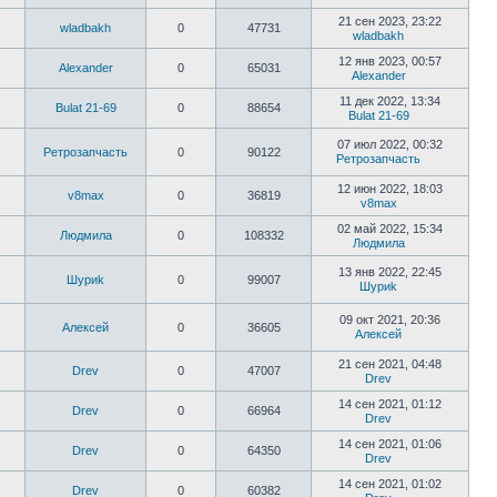
21 сен 2023, 23:22
wladbakh
0
47731
wladbakh
12 янв 2023, 00:57
Alexander
0
65031
Alexander
11 дек 2022, 13:34
Bulat 21-69
0
88654
Bulat 21-69
07 июл 2022, 00:32
Ретрозапчасть
0
90122
Ретрозапчасть
12 июн 2022, 18:03
v8max
0
36819
v8max
02 май 2022, 15:34
Людмила
0
108332
Людмила
13 янв 2022, 22:45
Шyриk
0
99007
Шyриk
09 окт 2021, 20:36
Алексей
0
36605
Алексей
21 сен 2021, 04:48
Drev
0
47007
Drev
14 сен 2021, 01:12
Drev
0
66964
Drev
14 сен 2021, 01:06
Drev
0
64350
Drev
14 сен 2021, 01:02
Drev
0
60382