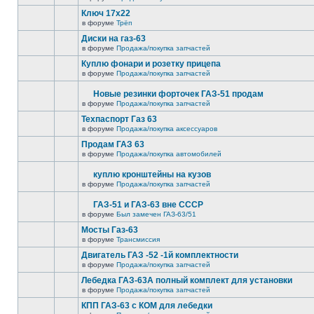
Ключ 17х22
в форуме
Трёп
Диски на газ-63
в форуме
Продажа/покупка запчастей
Куплю фонари и розетку прицепа
в форуме
Продажа/покупка запчастей
Новые резинки форточек ГАЗ-51 продам
в форуме
Продажа/покупка запчастей
Техпаспорт Газ 63
в форуме
Продажа/покупка аксессуаров
Продам ГАЗ 63
в форуме
Продажа/покупка автомобилей
куплю кронштейны на кузов
в форуме
Продажа/покупка запчастей
ГАЗ-51 и ГАЗ-63 вне СССР
в форуме
Был замечен ГАЗ-63/51
Мосты Газ-63
в форуме
Трансмиссия
Двигатель ГАЗ -52 -1й комплектности
в форуме
Продажа/покупка запчастей
Лебедка ГАЗ-63А полный комплект для установки
в форуме
Продажа/покупка запчастей
КПП ГАЗ-63 с КОМ для лебедки