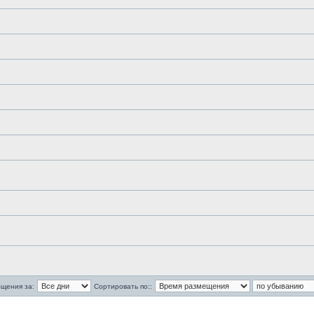
бщения за:
Сортировать по::