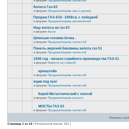
в форуме
Продажа/покупка запчастей
Колеса Газ-63
в форуме
Продажа/покупка шин и дисков
Продаю ГАЗ-63А -1958г.в. с лебедкой
в форуме
Продажа/покупка автомобилей
Ищу колеса на газ 63
в форуме
Кузов
Шпильки головки блока .
в форуме
Продажа/покупка запчастей
Панель верхней боковины капота газ 51
в форуме
Продажа/покупка запчастей
1946 год - начало серийного производства ГАЗ-51
в форуме
Новости на главной
кронштейн
в форуме
Продажа/покупка запчастей
ящик под кунг
в форуме
Продажа/покупка запчастей
Короб Металлический с лентой
в форуме
Продажа/покупка разного
МОСТЫ ГАЗ 63
в форуме
Продажа/покупка запчастей
Показать соо
Страница
1
из
14
[ Результатов поиска: 341 ]