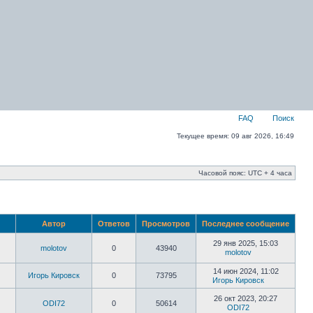
FAQ
Поиск
Текущее время: 09 авг 2026, 16:49
Часовой пояс: UTC + 4 часа
Автор
Ответов
Просмотров
Последнее сообщение
29 янв 2025, 15:03
molotov
0
43940
molotov
14 июн 2024, 11:02
Игорь Кировск
0
73795
Игорь Кировск
26 окт 2023, 20:27
ODI72
0
50614
ODI72