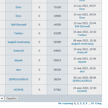
Drev
14 сен 2021, 00:57
Drev
0
75185
Drev
14 сен 2021, 00:54
Drev
0
43960
Drev
13 сен 2021, 23:44
9off-Евгений
0
44359
9off-Евгений
15 июн 2021, 22:42
Глебыч
0
53288
Глебыч
08 июн 2021, 15:36
андрей нновгород
0
56380
андрей нновгород
10 апр 2021, 18:05
Алексей
0
64652
Алексей
31 янв 2021, 21:49
Шyриk
0
55813
Шyриk
11 янв 2021, 16:01
aksi
0
56428
aksi
05 сен 2020, 08:58
SEREGA33RUS
0
38254
SEREGA33RUS
24 июн 2020, 22:30
HORHE
0
57361
HORHE
На страницу
1
,
2
,
3
,
4
,
5
...
14
След.