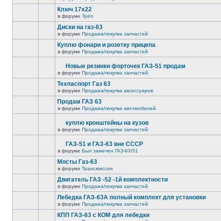
Ключ 17х22
в форуме
Трёп
Диски на газ-63
в форуме
Продажа/покупка запчастей
Куплю фонари и розетку прицепа
в форуме
Продажа/покупка запчастей
Новые резинки форточек ГАЗ-51 продам
в форуме
Продажа/покупка запчастей
Техпаспорт Газ 63
в форуме
Продажа/покупка аксессуаров
Продам ГАЗ 63
в форуме
Продажа/покупка автомобилей
куплю кронштейны на кузов
в форуме
Продажа/покупка запчастей
ГАЗ-51 и ГАЗ-63 вне СССР
в форуме
Был замечен ГАЗ-63/51
Мосты Газ-63
в форуме
Трансмиссия
Двигатель ГАЗ -52 -1й комплектности
в форуме
Продажа/покупка запчастей
Лебедка ГАЗ-63А полный комплект для установки
в форуме
Продажа/покупка запчастей
КПП ГАЗ-63 с КОМ для лебедки