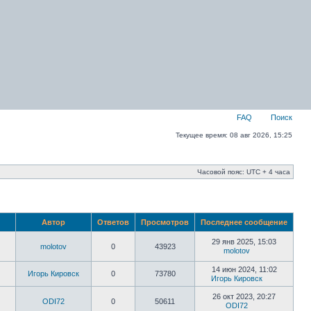
FAQ
Поиск
Текущее время: 08 авг 2026, 15:25
Часовой пояс: UTC + 4 часа
Автор
Ответов
Просмотров
Последнее сообщение
29 янв 2025, 15:03
molotov
0
43923
molotov
14 июн 2024, 11:02
Игорь Кировск
0
73780
Игорь Кировск
26 окт 2023, 20:27
ODI72
0
50611
ODI72