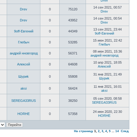
Drev
14 сен 2021, 00:57
Drev
0
75120
Drev
14 сен 2021, 00:54
Drev
0
43952
Drev
13 сен 2021, 23:44
9off-Евгений
0
44349
9off-Евгений
15 июн 2021, 22:42
Глебыч
0
53285
Глебыч
08 июн 2021, 15:36
андрей нновгород
0
56371
андрей нновгород
10 апр 2021, 18:05
Алексей
0
64608
Алексей
31 янв 2021, 21:49
Шyриk
0
55808
Шyриk
11 янв 2021, 16:01
aksi
0
56424
aksi
05 сен 2020, 08:58
SEREGA33RUS
0
38250
SEREGA33RUS
24 июн 2020, 22:30
HORHE
0
57358
HORHE
На страницу
1
,
2
,
3
,
4
,
5
...
14
След.