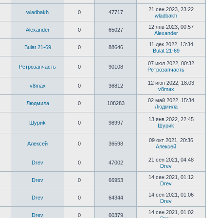
21 сен 2023, 23:22
wladbakh
0
47717
wladbakh
12 янв 2023, 00:57
Alexander
0
65027
Alexander
11 дек 2022, 13:34
Bulat 21-69
0
88646
Bulat 21-69
07 июл 2022, 00:32
Ретрозапчасть
0
90108
Ретрозапчасть
12 июн 2022, 18:03
v8max
0
36812
v8max
02 май 2022, 15:34
Людмила
0
108283
Людмила
13 янв 2022, 22:45
Шyриk
0
98997
Шyриk
09 окт 2021, 20:36
Алексей
0
36598
Алексей
21 сен 2021, 04:48
Drev
0
47002
Drev
14 сен 2021, 01:12
Drev
0
66953
Drev
14 сен 2021, 01:06
Drev
0
64344
Drev
14 сен 2021, 01:02
Drev
0
60379