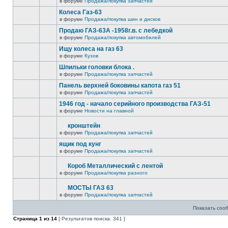
в форуме
Продажа/покупка запчастей
Колеса Газ-63
в форуме
Продажа/покупка шин и дисков
Продаю ГАЗ-63А -1958г.в. с лебедкой
в форуме
Продажа/покупка автомобилей
Ищу колеса на газ 63
в форуме
Кузов
Шпильки головки блока .
в форуме
Продажа/покупка запчастей
Панель верхней боковины капота газ 51
в форуме
Продажа/покупка запчастей
1946 год - начало серийного производства ГАЗ-51
в форуме
Новости на главной
кронштейн
в форуме
Продажа/покупка запчастей
ящик под кунг
в форуме
Продажа/покупка запчастей
Короб Металлический с лентой
в форуме
Продажа/покупка разного
МОСТЫ ГАЗ 63
в форуме
Продажа/покупка запчастей
Показать соо
Страница
1
из
14
[ Результатов поиска: 341 ]