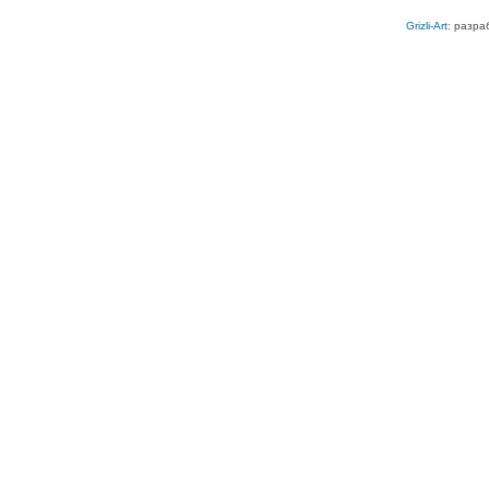
Grizli-Art
: разра