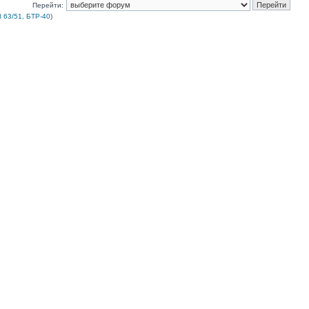
Перейти:
 63/51, БТР-40
)