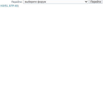
Перейти:
 63/51, БТР-40
)