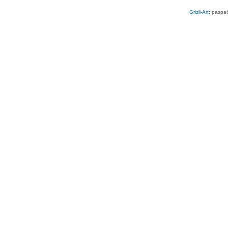
Grizli-Art
: разра