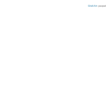
Grizli-Art
: разра