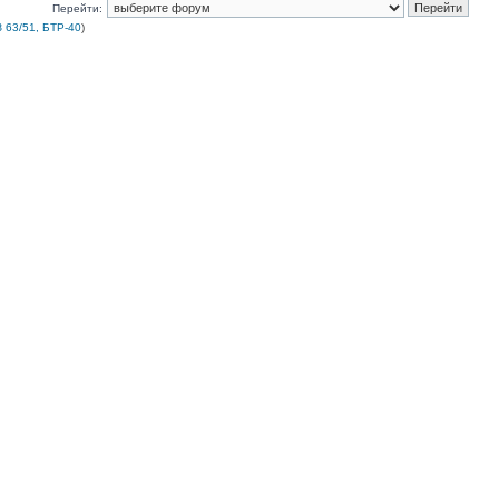
Перейти:
 63/51, БТР-40
)