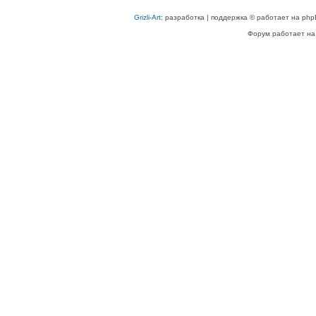
Grizli-Art
: разработка | поддержка © работает на php
Форум работает на