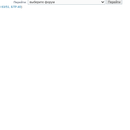
Перейти:
 63/51, БТР-40
)