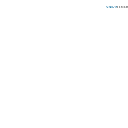
Grizli-Art
: разра