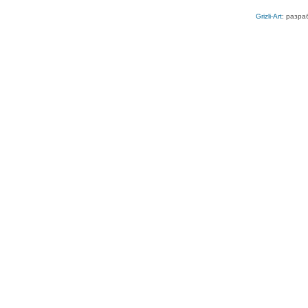
Grizli-Art
: разра