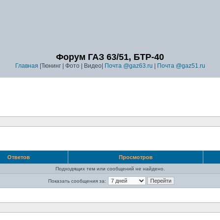
Форум ГАЗ 63/51, БТР-40
Главная
|Тюнинг | Фото | Видео|
Почта @gaz63.ru
|
Почта @gaz51.ru
Ответов
Просмотров
Подходящих тем или сообщений не найдено.
Показать сообщения за: