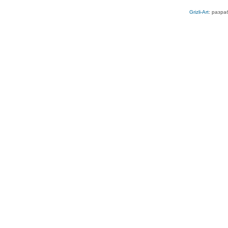
Grizli-Art
: разра