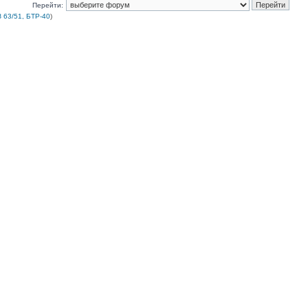
Перейти:
 63/51, БТР-40
)