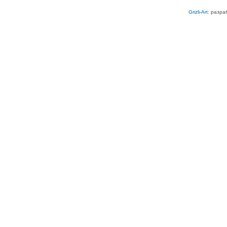
Grizli-Art
: разра