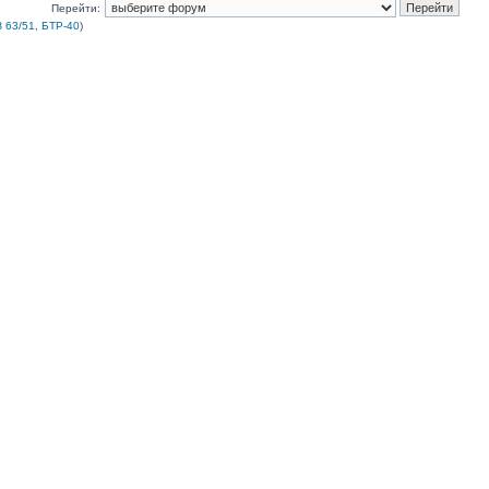
Перейти:
 63/51, БТР-40
)