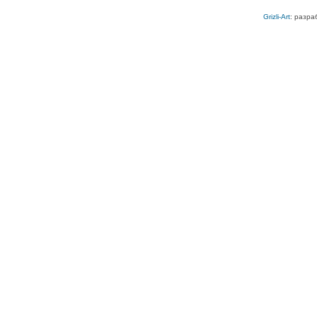
Grizli-Art
: разра