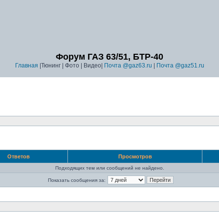
Форум ГАЗ 63/51, БТР-40
Главная
|Тюнинг | Фото | Видео|
Почта @gaz63.ru
|
Почта @gaz51.ru
Ответов
Просмотров
Подходящих тем или сообщений не найдено.
Показать сообщения за: