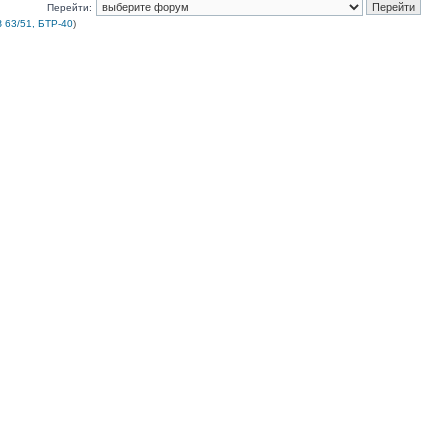
Перейти:
 63/51, БТР-40
)