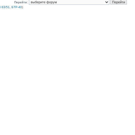
Перейти:
 63/51, БТР-40
)