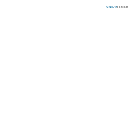
Grizli-Art
: разра