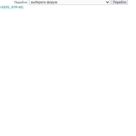
Перейти:
 63/51, БТР-40
)