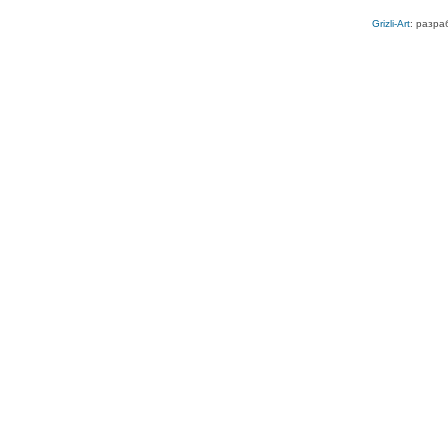
Grizli-Art
: разра