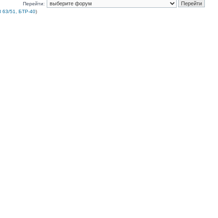
Перейти:
 63/51, БТР-40
)