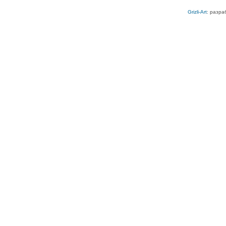
Grizli-Art
: разра