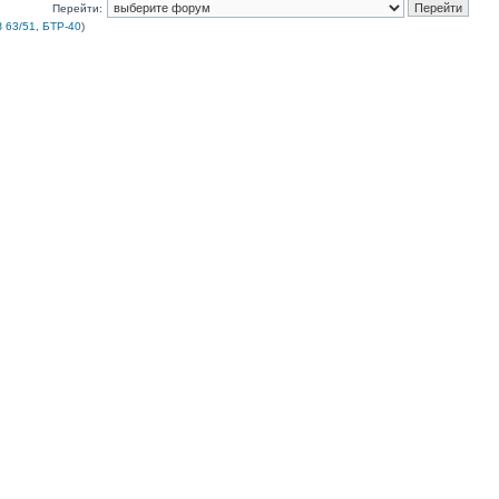
Перейти:
 63/51, БТР-40
)