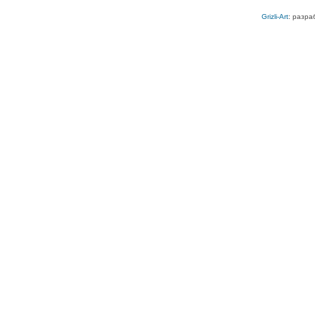
Grizli-Art
: разра