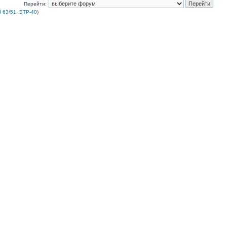
Перейти:
 63/51, БТР-40
)