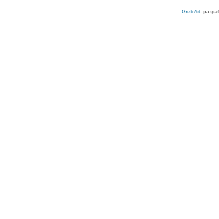
Grizli-Art
: разра