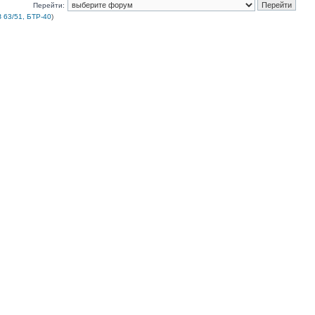
Перейти:
 63/51, БТР-40
)