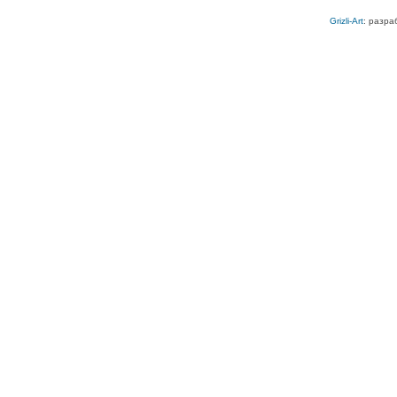
Grizli-Art
: разра