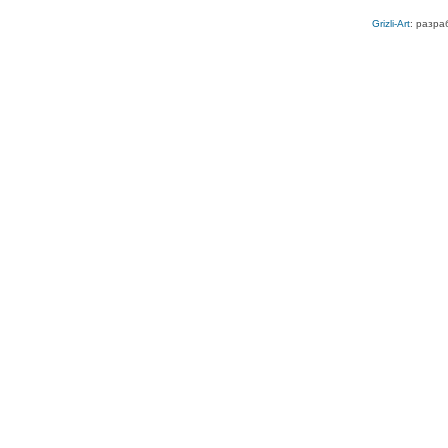
Grizli-Art
: разра