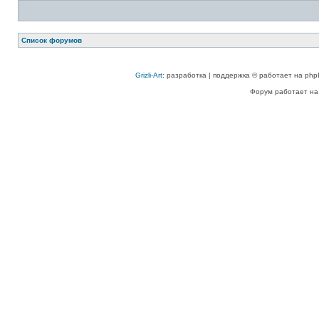
Список форумов
Grizli-Art
: разработка | поддержка © работает на php
Форум работает на