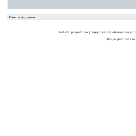
Список форумов
Grizli-Art
: разработка | поддержка © работает на php
Форум работает на